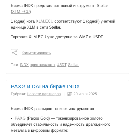
Биржа INDX представляет новый инструмент: Stellar
(
XLM.ECU
).
1 (одна) нота
XLM.ECU
соответствуют 1 (одной) учетной
единице XLM в сети Stellar.
Торговля XLM.ECU уже доступна за WMZ и USDT.
Комментировать
0
0
Теги:
INDX
,
криптовалюта
,
USDT
,
Stellar
0
поделиться
PAXG и DAI на бирже INDX
Рубрики:
Новости партнеров
|
20 июня 2025
Биржа INDX расширяет список инструментов:
•
PAXG
(Paxos Gold) — токенизированное золото
объединяет стабильность и надежность драгоценного
металла в цифровом формате;