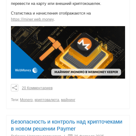
перевести на карту или внешний криптокошелек.
Статистика и начисления отображаются на
https://miner.web.money
.
20 Комментариев
0
0
Теги:
Monero
,
криптовалюта
,
майнинг
0
поделиться
Безопасность и контроль над крипточеками
в новом решении Paymer