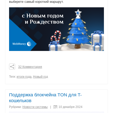
выберете самый короткий маршрут.
32 Комментария
0
0
Теги:
итоги года
,
Новый год
0
поделиться
Поддержка блокчейна TON для T-
кошельков
Рубрики:
Новости системы
|
10 декабря 2024