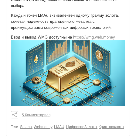
выбора.
Каждый токен LMAu эквивалентен одному грамму золота,
сочетая надежность драгоценного металла с
преимуществами современных цифровых технологий.
Ввод и вывод WMG доступны на
https://wmg.web.money
5 Комментариев
0
0
Теги:
Solana
,
Webmoney
,
LMAU
,
ЦифровоеЗолото
,
Криптовалюта
0