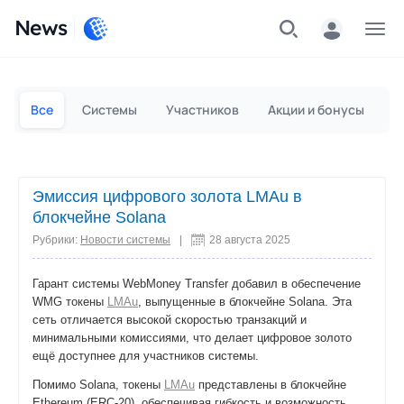
News
Частным лицам
Для бизнеса
Все
Системы
Участников
Акции и бонусы
П
Эмиссия цифрового золота LMAu в
блокчейне Solana
Рубрики:
Новости системы
|
28 августа 2025
Гарант системы WebMoney Transfer добавил в обеспечение
WMG токены
LMAu
, выпущенные в блокчейне Solana. Эта
сеть отличается высокой скоростью транзакций и
минимальными комиссиями, что делает цифровое золото
ещё доступнее для участников системы.
Помимо Solana, токены
LMAu
представлены в блокчейне
Ethereum (ERC-20), обеспечивая гибкость и возможность