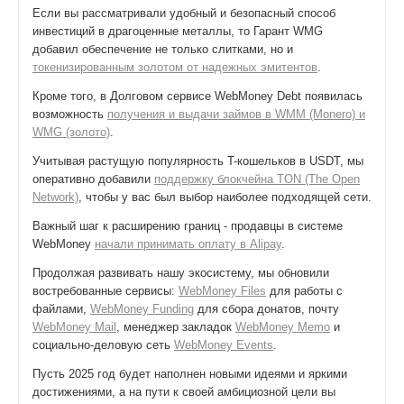
Если вы рассматривали удобный и безопасный способ
инвестиций в драгоценные металлы, то Гарант WMG
добавил обеспечение не только слитками, но и
токенизированным золотом от надежных эмитентов
.
Кроме того, в Долговом сервисе WebMoney Debt появилась
возможность
получения и выдачи займов в WMM (Monero) и
WMG (золото)
.
Учитывая растущую популярность T-кошельков в USDT, мы
оперативно добавили
поддержку блокчейна TON (The Open
Network)
, чтобы у вас был выбор наиболее подходящей сети.
Важный шаг к расширению границ - продавцы в системе
WebMoney
начали принимать оплату в Alipay
.
Продолжая развивать нашу экосистему, мы обновили
востребованные сервисы:
WebMoney Files
для работы с
файлами,
WebMoney Funding
для сбора донатов, почту
WebMoney Mail
, менеджер закладок
WebMoney Memo
и
социально-деловую сеть
WebMoney Events
.
Пусть 2025 год будет наполнен новыми идеями и яркими
достижениями, а на пути к своей амбициозной цели вы