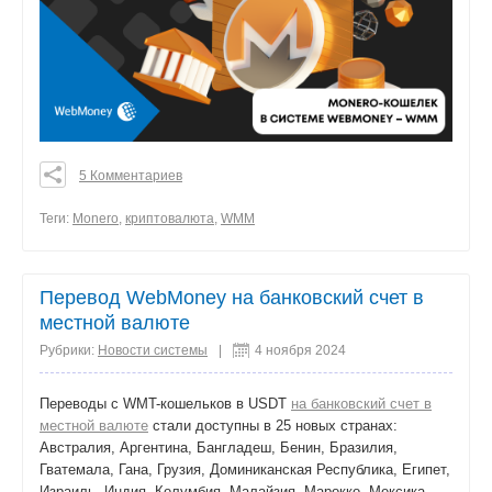
5 Комментариев
0
0
Теги:
Monero
,
криптовалюта
,
WMM
0
поделиться
Перевод WebMoney на банковский счет в
местной валюте
Рубрики:
Новости системы
|
4 ноября 2024
Переводы с WMT-кошельков в USDT
на банковский счет в
местной валюте
стали доступны в 25 новых странах:
Австралия, Аргентина, Бангладеш, Бенин, Бразилия,
Гватемала, Гана, Грузия, Доминиканская Республика, Египет,
Израиль, Индия, Колумбия, Малайзия, Марокко, Мексика,