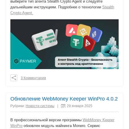
выберите тип агента Stealth Crypto Agent и следуйте
дальнейшим инструкциям. Подробнее о технологии
Stealth
Crypto Agent.
3 Комментария
0
0
0
Обновление WebMoney Keeper WinPro 4.0.2
поделиться
Рубрики:
Новости системы
|
29 января 2025
В профессиональной версии программы
WebMoney Keeper
WinPro
обновлен модуль майнинга Monero. Сервис