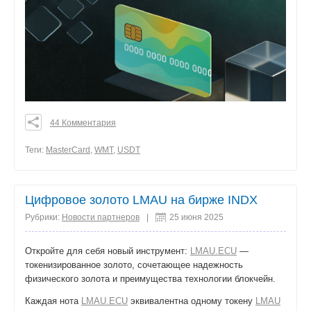
44 Комментария
0
0
Теги:
MasterCard
,
WMT
,
USDT
0
поделиться
Цифровое золото LMAU на бирже INDX
Рубрики:
Новости партнеров
|
25 июня 2025
Откройте для себя новый инструмент:
LMAU.ECU
—
токенизированное золото, сочетающее надежность
физического золота и преимущества технологии блокчейн.
Каждая нота
LMAU.ECU
эквивалентна одному токену
LMAU