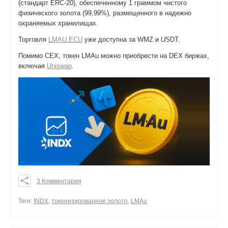
(стандарт ERC-20), обеспеченному 1 граммом чистого
физического золота (99,99%), размещенного в надежно
охраняемых хранилищах.
Торговля
LMAU.ECU
уже доступна за WMZ и USDT.
Помимо CEX, токен LMAu можно приобрести на DEX биржах,
включая
Uniswap
.
3 Комментария
0
0
Теги:
INDX
,
токенизированное золото
,
LMAu
0
поделиться