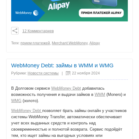
12 Комментариев
0
0
Теги:
прием платежей
,
Merchant.WebMoney
,
Alipay
0
поделиться
WebMoney Debt: займы в WMM и WMG
Рубрики:
Новости системы
|
22 ноября 2024
В Долговом сервисе
WebMoney Debt
добавилась
возможность получения и выдачи займов в
WMM
(Monero) и
WMG
(золото).
WebMoney Debt
позволяет брать займы онлайн у участников
системы WebMoney Transfer, автоматически обеспечивает
учет всех выданных средств и контроль над
своевременностью и полнотой возврата. Сервис подойдёт
тем, кто ищет займы на выгодных условиях или