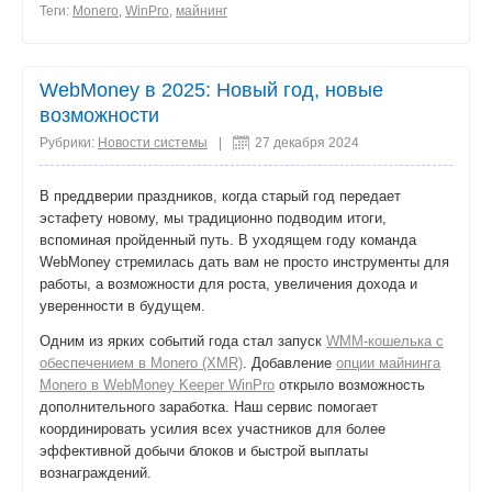
Теги:
Monero
,
WinPro
,
майнинг
0
поделиться
WebMoney в 2025: Новый год, новые
возможности
Рубрики:
Новости системы
|
27 декабря 2024
В преддверии праздников, когда старый год передает
эстафету новому, мы традиционно подводим итоги,
вспоминая пройденный путь. В уходящем году команда
WebMoney стремилась дать вам не просто инструменты для
работы, а возможности для роста, увеличения дохода и
уверенности в будущем.
Одним из ярких событий года стал запуск
WMM-кошелька с
обеспечением в Monero (XMR)
. Добавление
опции майнинга
Monero в WebMoney Keeper WinPro
открыло возможность
дополнительного заработка. Наш сервис помогает
координировать усилия всех участников для более
эффективной добычи блоков и быстрой выплаты
вознаграждений.