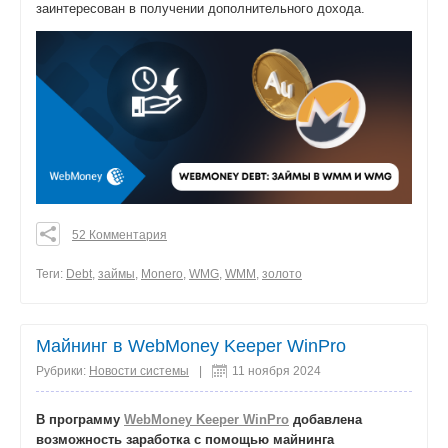
заинтересован в получении дополнительного дохода.
52 Комментария
0
0
Теги:
Debt
,
займы
,
Monero
,
WMG
,
WMM
,
золото
0
поделиться
Майнинг в WebMoney Keeper WinPro
Рубрики:
Новости системы
|
11 ноября 2024
В программу
WebMoney Keeper WinPro
добавлена
возможность заработка с помощью майнинга