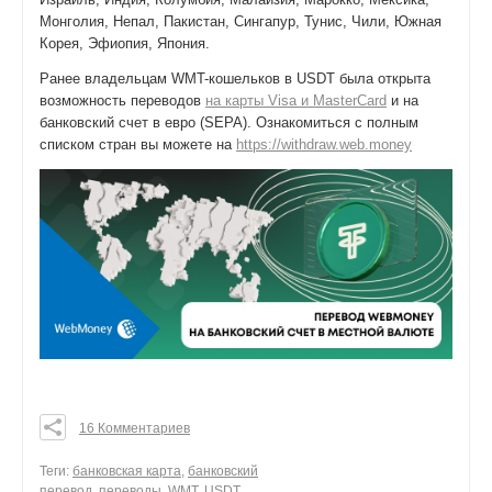
Монголия, Непал, Пакистан, Сингапур, Тунис, Чили, Южная
Корея, Эфиопия, Япония.
Ранее владельцам WMT-кошельков в USDT была открыта
возможность переводов
на карты Visa и MasterCard
и на
банковский счет в евро (SEPA). Ознакомиться с полным
списком стран вы можете на
https://withdraw.web.money
16 Комментариев
0
0
Теги:
банковская карта
,
банковский
перевод
,
переводы
,
WMT
,
USDT