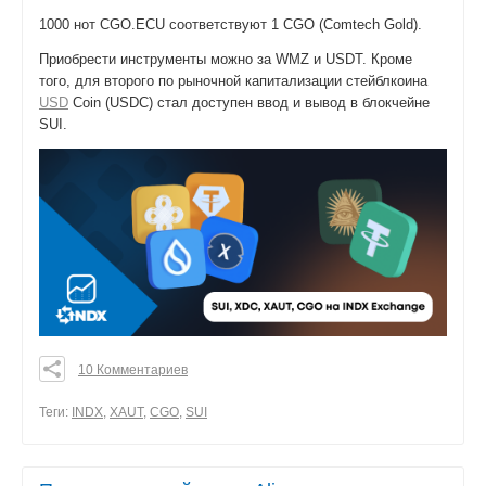
1000 нот CGO.ECU соответствуют 1 CGO (Comtech Gold).
Приобрести инструменты можно за WMZ и USDT. Кроме
того, для второго по рыночной капитализации стейблкоина
USD
Coin (USDC) стал доступен ввод и вывод в блокчейне
SUI.
10 Комментариев
0
0
Теги:
INDX
,
XAUT
,
CGO
,
SUI
0
поделиться