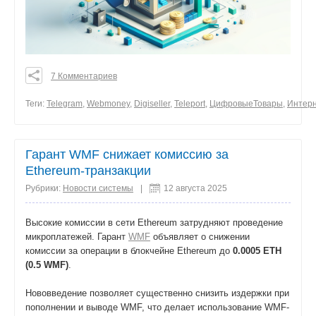
7 Комментариев
0
0
Теги:
Telegram
,
Webmoney
,
Digiseller
,
Teleport
,
ЦифровыеТовары
,
Интер
0
поделиться
Гарант WMF снижает комиссию за
Ethereum-транзакции
Рубрики:
Новости системы
|
12 августа 2025
Высокие комиссии в сети Ethereum затрудняют проведение
микроплатежей. Гарант
WMF
объявляет о снижении
комиссии за операции в блокчейне Ethereum до
0.0005 ETH
(0.5 WMF)
.
Нововведение позволяет существенно снизить издержки при
пополнении и выводе WMF, что делает использование WMF-