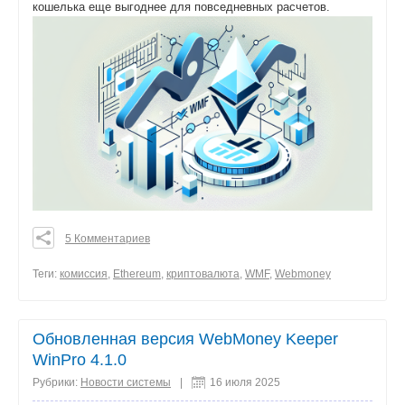
кошелька еще выгоднее для повседневных расчетов.
5 Комментариев
0
0
Теги:
комиссия
,
Ethereum
,
криптовалюта
,
WMF
,
Webmoney
0
поделиться
Обновленная версия WebMoney Keeper
WinPro 4.1.0
Рубрики:
Новости системы
|
16 июля 2025