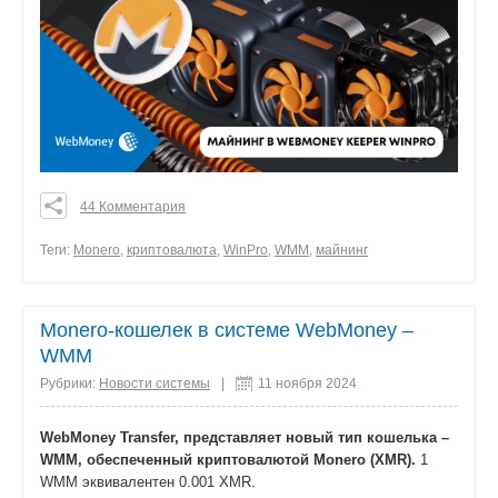
44 Комментария
0
0
Теги:
Monero
,
криптовалюта
,
WinPro
,
WMM
,
майнинг
0
поделиться
Monero-кошелек в системе WebMoney –
WMM
Рубрики:
Новости системы
|
11 ноября 2024
WebMoney Transfer, представляет новый тип кошелька –
WMM, обеспеченный криптовалютой Monero (XMR).
1
WMM эквивалентен 0.001 XMR.