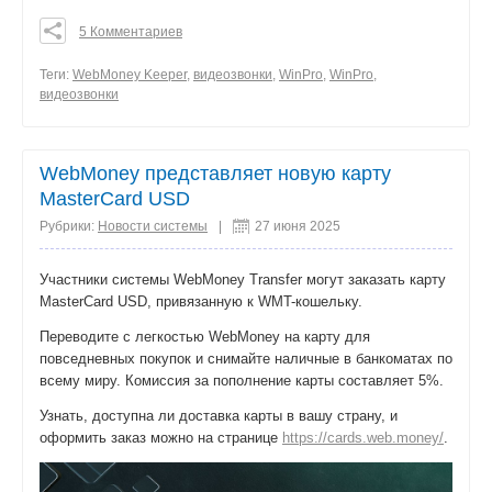
5 Комментариев
0
0
Теги:
WebMoney Keeper
,
видеозвонки
,
WinPro
,
WinPro,
видеозвонки
0
поделиться
WebMoney представляет новую карту
MasterCard USD
Рубрики:
Новости системы
|
27 июня 2025
Участники системы WebMoney Transfer могут заказать карту
MasterCard USD, привязанную к WMT-кошельку.
Переводите с легкостью WebMoney на карту для
повседневных покупок и снимайте наличные в банкоматах по
всему миру. Комиссия за пополнение карты составляет 5%.
Узнать, доступна ли доставка карты в вашу страну, и
оформить заказ можно на странице
https://cards.web.money/
.