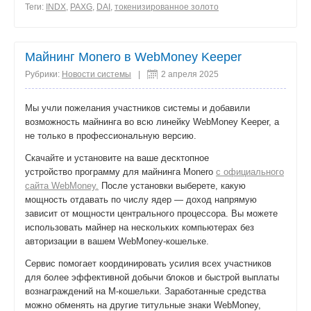
0
Теги:
INDX
,
PAXG
,
DAI
,
токенизированное золото
0
поделиться
Майнинг Monero в WebMoney Keeper
Рубрики:
Новости системы
|
2 апреля 2025
Мы учли пожелания участников системы и добавили
возможность майнинга во всю линейку WebMoney Keeper, а
не только в профессиональную версию.
Скачайте и установите на ваше десктопное
устройство программу для майнинга Monero
с официального
сайта WebMoney.
После установки выберете, какую
мощность отдавать по числу ядер — доход напрямую
зависит от мощности центрального процессора. Вы можете
использовать майнер на нескольких компьютерах без
авторизации в вашем WebMoney-кошельке.
Сервис помогает координировать усилия всех участников
для более эффективной добычи блоков и быстрой выплаты
вознаграждений на M-кошельки. Заработанные средства
можно обменять на другие титульные знаки WebMoney,