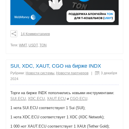
14 Комментариев
0
0
Теги:
WMT
,
USDT
,
TON
0
поделиться
SUI, XDC, XAUT, CGO на бирже INDX
Рубрики:
Новости системы
,
Новости партнеров
|
3 декабря
2024
Торги на бирже INDX пополнились новыми инструментами:
SUI.ECU
,
XDC.ECU
,
XAUT.ECU
и
CGO.ECU
.
1 нота SUI.ECU соответствуют 1 Sui (SUI);
1 нота XDC.ECU соответствует 1 XDC (XDC Network);
1 000 нот XAUT.ECU соответствует 1 XAUt (Tether Gold);