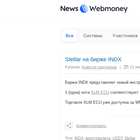
News
Все
Системы
Участников
Stellar на бирже INDX
Рубрики:
Новости партнеров
|
21 и
Биржа INDX представляет новый инструм
1 (одна) нота
XLM.ECU
соответствуют 1
Торговля XLM.ECU уже доступна за W
Комментировать
0
0
Теги:
INDX
,
криптовалюта
,
USDT
,
Stellar