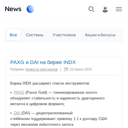
News
Частным лицам
Для бизнеса
Все
Системы
Участников
Акции и бонусы
П
PAXG и DAI на бирже INDX
Рубрики:
Новости партнеров
|
20 июня 2025
Биржа INDX расширяет список инструментов:
•
PAXG
(Paxos Gold) — токенизированное золото
объединяет стабильность и надежность драгоценного
металла в цифровом формате;
•
DAI
(DAI) — децентрализованный
стейблкоин поддерживает привязку 1:1 к доллару США
через механизм избыточного залога.