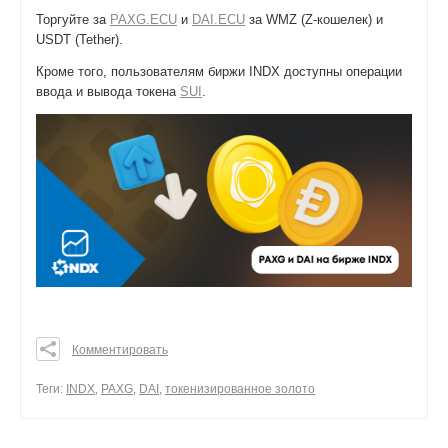
Торгуйте за
PAXG.ECU
и
DAI.ECU
за WMZ (Z-кошелек) и
USDT (Tether).
Кроме того, пользователям биржи INDX доступны операции
ввода и вывода токена
SUI
.
Комментировать
0
0
Теги:
INDX
,
PAXG
,
DAI
,
токенизированное золото
0
поделиться