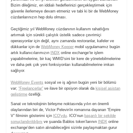
Bizim dileğimiz, en iddialı hedeflerinizi gerçekleştirmek için
güvenle ilerlemeye devam etmeniz ve tabi ki bir de WebMoney
cüzdanlarınızın hep dolu olması.
Geçtiğimiz yıl WebMoney cüzdanının kullanım rahatlığını
artırmak için sürekli çalıştık üstelik sadece çevrimiçi
operasyonlar için değil, aynı zamanda restoranlar, kafeler ve
dükkanlar için de
WebMoney Keeper
mobil uygulamamız bugün
artık kullanıcılarımızın
INDX
online exchange’te işlem
yapabilmelerine, bir kaç WMID’sini bir kere de yönetebilmelerine
ve daha pek çok yeni fonksiyonları kullanabilmelerine imkan
sağlıyor.
WebMoney Events
sosyal ve iş ağının bugün yeni bir bölümü
var;
“Freelancerlar”
ve ilave bir opsiyon olarak da
kişisel asistan
geliştirme
özelliği.
Sanat ve teknolojinin birleşme noktasında yılın en önemli
olaylarından biri de, Victor Pelevin'in romanına dayanan “Empire
V” filminin gösterimi için
ICO'ydu
. ICO’nun
başarılı bir şekilde
sonuçlandırıldığını
ve şuanda Bablos token’larının
INDX
online
exchange’den satın alınabileceğini sizinle paylaşmaktan gurur