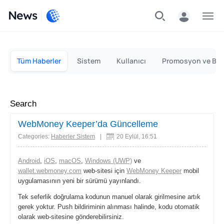
News
Bireysel
Kurumsal
Tüm Haberler
Sistem
Kullanıcı
Promosyon ve Bon
Search
WebMoney Keeper’da Güncelleme
Categories:
Haberler Sistem
|
20 Eylül, 16:51
Android
,
iOS
,
macOS
,
Windows (UWP)
ve
wallet.webmoney.com
web-sitesi için
WebMoney Keeper
mobil
uygulamasının yeni bir sürümü yayınlandı.
Tek seferlik doğrulama kodunun manuel olarak girilmesine artık
gerek yoktur. Push bildiriminin alınması halinde, kodu otomatik
olarak web-sitesine gönderebilirsiniz.