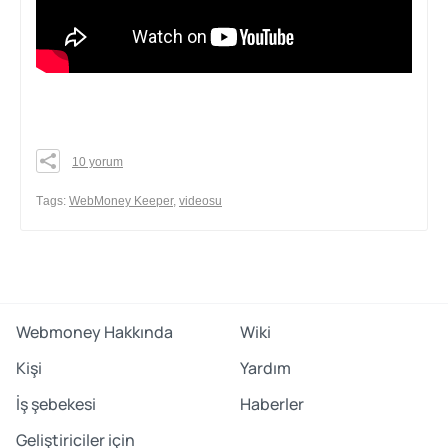
10 yorum
0
0
Тags:
WebMoney Keeper
,
videosu
0
share
Webmoney Hakkında
Wiki
Kişi
Yardım
İş şebekesi
Haberler
Geliştiriciler için