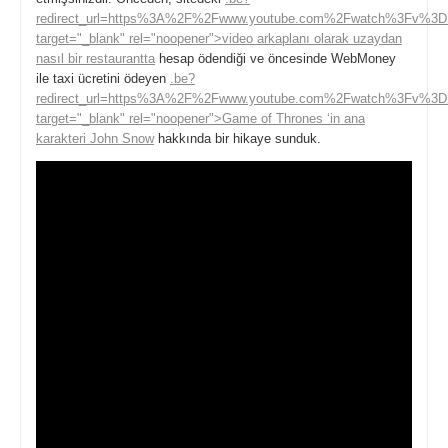
redirect_url=https%3A%2F%2Fwww.youtube.com%2Fwatch%3Fv%3D
target="_blank" rel="noopener">video arkaplanı olarak uzaydan
nasıl bir restaurantta
hesap ödendiği ve öncesinde WebMoney
ile taxi ücretini ödeyen
.be?
redirect_url=https%3A%2F%2Fwww.youtube.com%2Fwatch%3Fv%3D
target="_blank" rel="noopener">Game of Thrones ‘in ana
karakteri John Snow
hakkında bir hikaye sunduk.