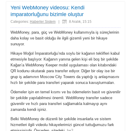
share
Yeni WebMoney videosu: Kendi
imparatorluğunu bizimle oluştur
Categories:
Haberler Sistem
|
8 Aralık, 15:15
WebMoney, para, güç ve WebMoney kullanımıyla iş süreçlerinin
daha kolay ve basit olduğu ile ilgili gizemli yeni bir hikaye
sunuyor.
Hikaye Moğol İmparatorluğu’nda soylu bir kağanın teklifleri kabul
etmesiyle başlıyor. Kağanın yanına gelen kişi eli boş bir şekilde
Kağan’a WebMoney Keeper mobil uygulaması olan kitabındaki
QR kodunu okutarak para transfer ediyor. Diğer bir olay ise bir
grup iş adamının Moscow City Towers da yaptığı iş anlaşmasını
hızlı bir şekilde para transferi yaparak sonuca kavuşturmaları.
Ödemeler işin en temel kısmı ve bu ödemelerin basit ve güvenilir
bir şekilde yapılabilmesi önemli. WebMoney transfer sadece
güvenilir ve hızlı para transferi sağlamakla kalmayıp aynı
zamanda kendi işiniz.
Belki WebMoney de düzenli bir şekilde insanlarla ve sistem
hizmetleri ilgili videolu hikayelerimizi güncel tuttuğumuzu fark
etmişsinizdir. Önceden, sitedeki
.be?