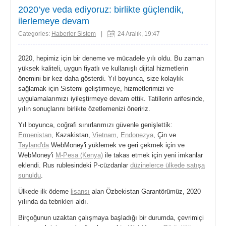
2020’ye veda ediyoruz: birlikte güçlendik,
ilerlemeye devam
Categories:
Haberler Sistem
|
24 Aralık, 19:47
2020, hepimiz için bir deneme ve mücadele yılı oldu. Bu zaman
yüksek kaliteli, uygun fiyatlı ve kullanışlı dijital hizmetlerin
önemini bir kez daha gösterdi. Yıl boyunca, size kolaylık
sağlamak için Sistemi geliştirmeye, hizmetlerimizi ve
uygulamalarımızı iyileştirmeye devam ettik. Tatillerin arifesinde,
yılın sonuçlarını birlikte özetlemenizi öneririz.
Yıl boyunca, coğrafi sınırlarımızı güvenle genişlettik:
Ermenistan
, Kazakistan,
Vietnam
,
Endonezya
, Çin ve
Tayland'da
WebMoney'i yüklemek ve geri çekmek için ve
WebMoney'i
M-Pesa (Kenya)
ile takas etmek için yeni imkanlar
eklendi. Rus rublesindeki P-cüzdanlar
düzinelerce ülkede satışa
sunuldu
.
Ülkede ilk ödeme
lisansı
alan Özbekistan Garantörümüz, 2020
yılında da tebrikleri aldı.
Birçoğunun uzaktan çalışmaya başladığı bir durumda, çevrimiçi