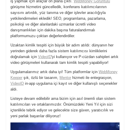
iş yapmak için araçlar ön plana çıktı.
WebMoney Görüntülü
görüşme hizmetini güncelledik, konferans katılımcılarının
sayısını artırdık, yüz tanıma ve diğer işlevler aracılığıyla
yetkilendirmeleri ekledik! SEO, programlama, pazarlama,
psikoloji ve diğer alanlardaki uzmanlar ücretli video
danışmanlıkları için dakika başına faturalandırmalı
platformumuzu çoktan değerlendirdiler.
Uzaktan kimlik tespiti için büyük bir adım atıldı: dünyanın her
yerinden giderek daha fazla sistem katılımcısı kimliklerini
doğrulamak için
VideoID
'yi kullanıyor ve P-cüzdan sahipleri artık
video görüşmeleri kullanarak tam kimlik tespiti yapabiliyor!
Uygulamalarımız artık daha iyi! Tüm platformlar için
WebMoney
Keeper
şık, özlü bir tasarım,
Mentor
hizmeti ile entegrasyon,
VideoID
in-app uygulama içi kayıt ve diğer kullanışlı seçenekler
aldı.
Listeye devam edilebilir ama bizim için asıl önemli olan sistem
katılımcıları ve ortaklarımızdır. Önümüzdeki Yeni Yıl için sizi
içtenlikle tebrik ediyor ve gelecekte size güven, yaratıcılık ve
yeni parlak başarılar diliyoruz!