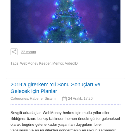
22 yorum
0
0
Тags:
WebMoney Keeper
,
Mentor
,
VideoID
0
share
2019’a girerken: Yıl Sonu Sonuçları ve
Gelecek için Planlar
Categories:
Haberler Sistem
|
24 Aralık, 17:20
Sevgili arkadaşlar, WebMoney herkes için mutlu yıllar diler.
Bildiğiniz üzere bu kış tatilinden hemen önceki günler geleneksel
olarak bugüne gelene kadar yaşanılan duyguların birer
yansıması ve en iyi dilekleri göndermenin en uygun zamanıdır.