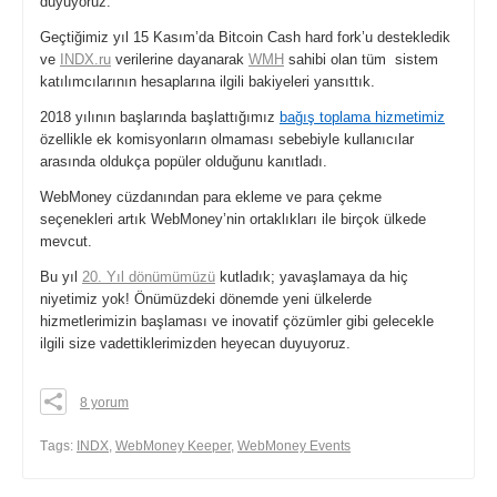
duyuyoruz.
Geçtiğimiz yıl 15 Kasım’da Bitcoin Cash hard fork’u destekledik
ve
INDX.ru
verilerine dayanarak
WMH
sahibi olan tüm sistem
katılımcılarının hesaplarına ilgili bakiyeleri yansıttık.
2018 yılının başlarında başlattığımız
bağış toplama hizmetimiz
özellikle ek komisyonların olmaması sebebiyle kullanıcılar
arasında oldukça popüler olduğunu kanıtladı.
WebMoney cüzdanından para ekleme ve para çekme
seçenekleri artık WebMoney’nin ortaklıkları ile birçok ülkede
mevcut.
Bu yıl
20. Yıl dönümümüzü
kutladık; yavaşlamaya da hiç
niyetimiz yok! Önümüzdeki dönemde yeni ülkelerde
hizmetlerimizin başlaması ve inovatif çözümler gibi gelecekle
ilgili size vadettiklerimizden heyecan duyuyoruz.
8 yorum
0
0
Тags:
INDX
,
WebMoney Keeper
,
WebMoney Events
0