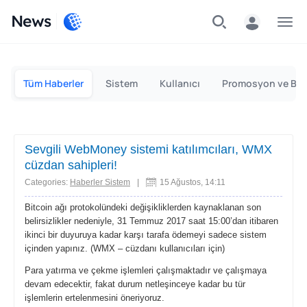
News
Bireysel
Kurumsal
Tüm Haberler
Sistem
Kullanıcı
Promosyon ve Bon
Sevgili WebMoney sistemi katılımcıları, WMX
cüzdan sahipleri!
Categories:
Haberler Sistem
|
15 Ağustos, 14:11
Bitcoin ağı protokolündeki değişikliklerden kaynaklanan son
belirsizlikler nedeniyle, 31 Temmuz 2017 saat 15:00’dan itibaren
ikinci bir duyuruya kadar karşı tarafa ödemeyi sadece sistem
içinden yapınız. (WMX – cüzdanı kullanıcıları için)
Para yatırma ve çekme işlemleri çalışmaktadır ve çalışmaya
devam edecektir, fakat durum netleşinceye kadar bu tür
işlemlerin ertelenmesini öneriyoruz.