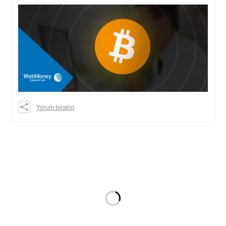
Yorum bırakın
0
0
0
share