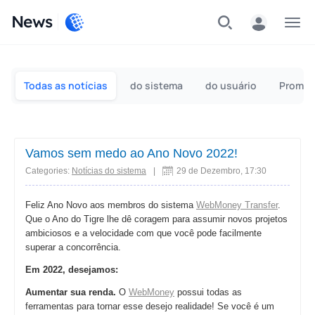
News
Indivíduos
Para empresas
Todas as notícias
do sistema
do usuário
Promoç
Vamos sem medo ao Ano Novo 2022!
Categories:
Notícias do sistema
|
29 de Dezembro, 17:30
Feliz Ano Novo aos membros do sistema
WebMoney Transfer
.
Que o Ano do Tigre lhe dê coragem para assumir novos projetos
ambiciosos e a velocidade com que você pode facilmente
superar a concorrência.
Em 2022, desejamos:
Aumentar sua renda.
O
WebMoney
possui todas as
ferramentas para tornar esse desejo realidade! Se você é um