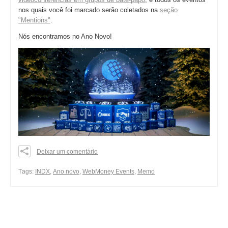
nos quais você foi marcado serão coletados na
seção
"Mentions"
.
Nós encontramos no Ano Novo!
Deixar um comentário
0
0
Тags:
INDX
,
Ano novo
,
WebMoney Events
,
Memo
0
share