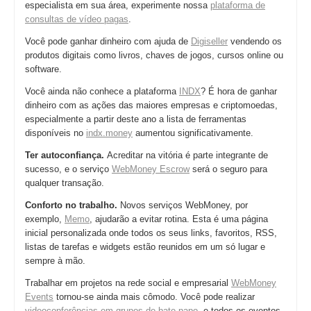
especialista em sua área, experimente nossa
plataforma de
consultas de vídeo pagas
.
Você pode ganhar dinheiro com ajuda de
Digiseller
vendendo os
produtos digitais como livros, chaves de jogos, cursos online ou
software.
Você ainda não conhece a plataforma
INDX
? É hora de ganhar
dinheiro com as ações das maiores empresas e criptomoedas,
especialmente a partir deste ano a lista de ferramentas
disponíveis no
indx.money
aumentou significativamente.
Ter autoconfiança.
Acreditar na vitória é parte integrante de
sucesso, e o serviço
WebMoney Escrow
será o seguro para
qualquer transação.
Conforto no trabalho.
Novos serviços WebMoney, por
exemplo,
Memo
, ajudarão a evitar rotina. Esta é uma página
inicial personalizada onde todos os seus links, favoritos, RSS,
listas de tarefas e widgets estão reunidos em um só lugar e
sempre à mão.
Trabalhar em projetos na rede social e empresarial
WebMoney
Events
tornou-se ainda mais cômodo. Você pode realizar
videoconferências em grupos de bate-papo
, e todos os eventos