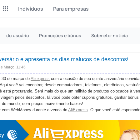
Indivíduos
Para empresas
P2P Exchange
Monero Mining
do usuário
Promoções e bónus
Submeter notícia
Earn money through P2P
Tool for Monero mining
exchange
ersário e apresenta os dias malucos de descontos!
CashBox
Files
Complete activities on a
de Março, 11:46
Sell files
website
é 30 de março de
Aliexpress
com a ocasião do seu quinto aniversário convid
Aqui você vai encontrar, desde computadores, telefones, eletrônicos, vestuár
Donate
Group shopping
cê está procurando. Será mais do que um milhão de produtos colocados à v
Fundraising for streams
Joint Procurement Service
seu viagem pelos descontos, lá você pode obter cupons gratuitos, ganhar bônu
s do mundo, com preços incrivelmente baixos!
InstaDo.com
rar com WebMoney durante a venda do
AliExpress
. O que você está esperand
Freelance Service