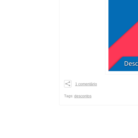
1 comentário
0
0
Тags:
descontos
0
share