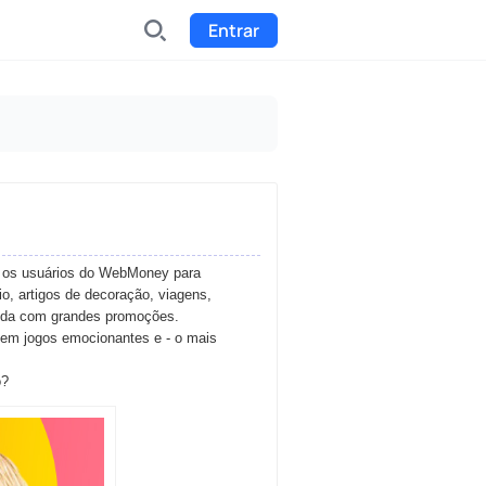
Entrar
INDX
Internet-exchange
Funding
Organize fundraising for the
project
a os usuários do WebMoney para
io, artigos de decoração, viagens,
Event tickets
enda com grandes promoções.
Start selling tickets
s em jogos emocionantes e - o mais
o?