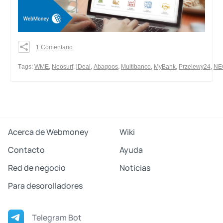
1 Comentario
0
0
Тags:
WME
,
Neosurf
,
iDeal
,
Abaqoos
,
Multibanco
,
MyBank
,
Przelewy24
,
NE
0
share
Acerca de Webmoney
Wiki
Contacto
Ayuda
Red de negocio
Noticias
Para desorolladores
Telegram Bot