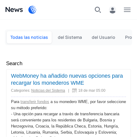
News
Individuos
Empresas
Todas las noticias
del Sistema
del Usuario
Promo
Search
WebMoney ha añadido nuevas opciones para
recargar los monederos WME
Categories:
Noticias del Sistema
|
18 de mar 05:00
Para
transferir fondos
a su monedero WME, por favor seleccione
su método preferido:
- Una opción para recargar a través de transferencia bancaria
será conveniente para los residentes de Bulgaria, Bosnia y
Herzegovina, Croacia, la República Checa, Estonia, Hungría,
Letonia, Lituania, Rumania, Serbia, Eslovaquia y Eslovenia;