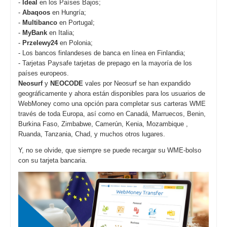
-
Ideal
en los Países Bajos;
-
Abaqoos
en Hungría;
-
Multibanco
en Portugal;
-
MyBank
en Italia;
-
Przelewy24
en Polonia;
- Los bancos finlandeses de banca en línea en Finlandia;
- Tarjetas Paysafe tarjetas de prepago en la mayoría de los
países europeos.
Neosurf
y
NEOCODE
vales por Neosurf se han expandido
geográficamente y ahora están disponibles para los usuarios de
WebMoney como una opción para completar sus carteras WME
través de toda Europa, así como en Canadá, Marruecos, Benin,
Burkina Faso, Zimbabwe, Camerún, Kenia, Mozambique ,
Ruanda, Tanzania, Chad, y muchos otros lugares.
Y, no se olvide, que siempre se puede recargar su WME-bolso
con su tarjeta bancaria.