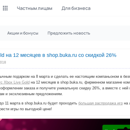
Частным лицам
Для бизнеса
Майнинг Monero
P2P обмен
Акции и бонусы
Предложить новость
Инструмент для добычи
Заработок на P2P обмене
Monero
ld на 12 месяцев в shop.buka.ru со скидкой 26%
CashBox
Files
Оплата за действие
Продажа файлов
2018
Донаты
Коллективные покупки
ычным подарком на 8 марта и сделать ее настоящим компаньоном в безг
Вознаграждения от зрителей
Сервис совместных закупо
с Xbox Live Gold
на 12 месяцев в shop.buka.ru, фирменном магазине ком
оформлении заказа и получите уникальную скидку 26%, а вместе с ней 
ам и эксклюзивным предложениям.
InstaDo.com
Фриланс-биржа
до 11 марта в shop.buka.ru будет проходить
большая распродажа игр
на 
рести игры по выгодной цене!