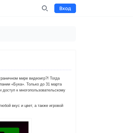
Вход
INDX
Интернет-биржа
Funding
Сбор средств на проекты
Билеты на мероприятия
раничном мире видеоигр?! Тогда
к
Выпуск и продажа билетов
пании «Бука». Только до 31 марта
и доступ к многопользовательскому
любой вкус и цвет, а также игровой