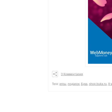
3 Комментария
0
0
Теги:
игры
,
подарок
,
Бука
,
shop.buka.ru
,
8 
0
поделиться