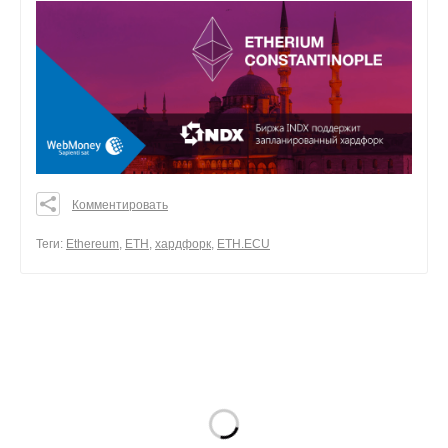
Комментировать
0
0
Теги:
Ethereum
,
ETH
,
хардфорк
,
ETH.ECU
0
поделиться