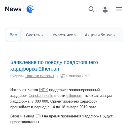
News
Частным лицам
Для бизнеса
Все
Системы
Участников
Акции и бонусы
П
Заявление по поводу предстоящего
хардфорка Ethereum
Рубрики:
Новости системы
|
9 января 2019
Интернет-биржа
INDX
поддержит запланированный
хардфорк
Constantinople
в сети
Ethereum
. Блок активации
хардфорка: 7 080 000. Ориентировочно хардфорк
произойдет в период с 14 по 18 января 2019 года.
Ввод и вывод ETH на время проведения хардфорка будут
приостановлены.