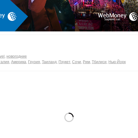
vel
,
новогодние
талия
,
Америка
,
Грузия
,
Таиланд
,
Пхукет
,
Сочи
,
Рим
,
Тбилиси
,
Нью-Йорк