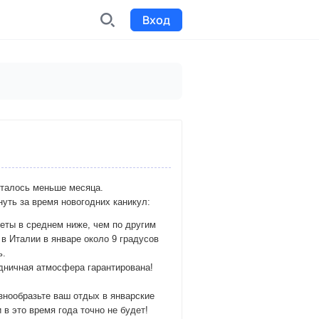
Вход
INDX
Интернет-биржа
Funding
Сбор средств на проекты
Билеты на мероприятия
осталось меньше месяца.
к
Выпуск и продажа билетов
нуть за время новогодних каникул:
леты в среднем ниже, чем по другим
в Италии в январе около 9 градусов
ь.
здничная атмосфера гарантирована!
знообразьте ваш отдых в январские
в это время года точно не будет!