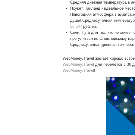
Средняя дневная температура в я
Пхукет. Таиланд - идеальное место
Новогодняя атмосфера в азиатских
душе! Среднесуточная температура
58 547
рублей.
Сочи. Ну а для тех, кто не хочет
прогуляться по Олимпийскому парк
Среднесуточная дневная температу
WebMoney.Travel желает хорошо встре
WebMoney.Travel
для перелётов с 30 д
WebMoney.Travel
!