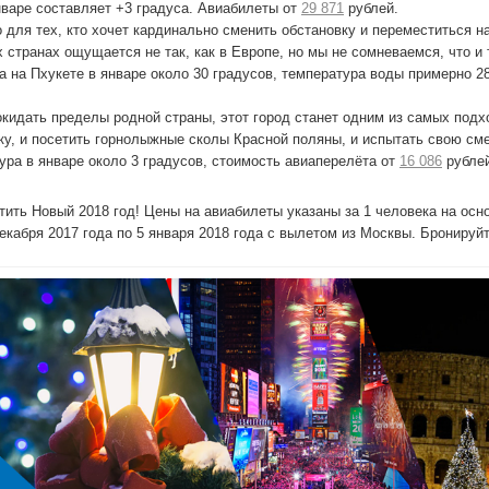
нваре составляет +3 градуса. Авиабилеты от
29 871
рублей.
 для тех, кто хочет кардинально сменить обстановку и переместиться на
 странах ощущается не так, как в Европе, но мы не сомневаемся, что и 
 на Пхукете в январе около 30 градусов, температура воды примерно 2
 покидать пределы родной страны, этот город станет одним из самых под
у, и посетить горнолыжные сколы Красной поляны, и испытать свою смел
ра в январе около 3 градусов, стоимость авиаперелёта от
16 086
рублей
тить Новый 2018 год! Цены на авиабилеты указаны за 1 человека на осн
екабря 2017 года по 5 января 2018 года с вылетом из Москвы. Бронируйт