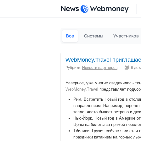
News
Все
Системы
Участников
WebMoney.Travel приглашае
Рубрики:
Новости партнеров
|
6 дек
Наверное, уже многие озадачились тем
WebMoney.Travel
представляет подборк
Рим. Встретить Новый год в столи
направлениям. Например, перелет
тепла, часто бывает ветрено и до
Нью-Йорк. Новый год в Америке от
Цены на билеты за прямой перелёт
Тбилиси. Грузия сейчас является 
праздники катанием на горных лыж