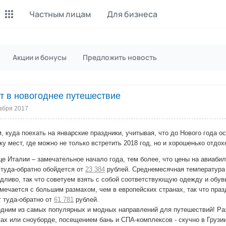
Частным лицам
Для бизнеса
Майнинг Monero
P2P обмен
Акции и бонусы
Предложить новость
Инструмент для добычи
Заработок на P2P обмене
Monero
т в новогоднее путешествие
CashBox
Files
Оплата за действие
Продажа файлов
абря 2017
Донаты
Коллективные покупки
, куда поехать на январские праздники, учитывая, что до Нового года 
Вознаграждения от зрителей
Сервис совместных закупо
у мест, где можно не только встретить 2018 год, но и хорошенько отдох
це Италии – замечательное начало года, тем более, что цены на авиаби
InstaDo.com
 туда-обратно обойдется от
23 384
рублей. Среднемесячная температура 
Фриланс-биржа
ждливо, так что советуем взять с собой соответствующую одежду и обув
мечается с большим размахом, чем в европейских странах, так что пра
 туда-обратно от
61 781
рублей.
одним из самых популярных и модных направлений для путешествий! Ра
ах или сноуборде, посещением бань и СПА-комплексов - скучно в Грузии 