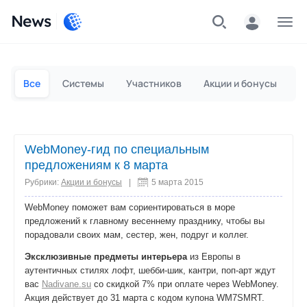
News
Частным лицам
Для бизнеса
Все
Системы
Участников
Акции и бонусы
П
WebMoney-гид по специальным
предложениям к 8 марта
Рубрики:
Акции и бонусы
|
5 марта 2015
WebMoney поможет вам сориентироваться в море
предложений к главному весеннему празднику, чтобы вы
порадовали своих мам, сестер, жен, подруг и коллег.
Эксклюзивные предметы интерьера
из Европы в
аутентичных стилях лофт, шебби-шик, кантри, поп-арт ждут
вас
Nadivane.su
со скидкой 7% при оплате через WebMoney.
Акция действует до 31 марта с кодом купона WM7SMRT.