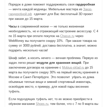
Порядок в доме поможет поддерживать своя
гардеробная
— мечта каждой модницы. Мебельные мастера из
Заказ-
гардеробной.рф
сделают для Вас бесплатный 3D проект
при заказе до 15 марта.
Часы
в современной жизни — не только жизненная
необходимость, но и отражающий настроение аксессуар. С 4
по 15 марта при оплате покупок на
Сhasus.ru
через
WebMoney вы получаете скидку 10%. При заказе товара на
сумму от 3000 рублей, доставка бесплатна, а значит, можно
подарить несколько часов!
Шкаф забит, а носить нечего — вечная проблема. Первую из
задач легко решат
модули для хранения вещей
. При
заключении договора на хранение с
Mobius-sklad.ru
до 15
марта вы получаете скидку 30% на первый месяц хранения в
Москве и Санкт-Петербурге. Это позволит убрать из дома
объемные теплые вещи и зимний спортивный инвентарь,
освободив место, к примеру, для новой пары весенних
туфель.
Если подходящих туфель нет, то их можно приобрести в
обувном магазине
Shoes.ru
, тем более, что с 7 по 9 марта вы