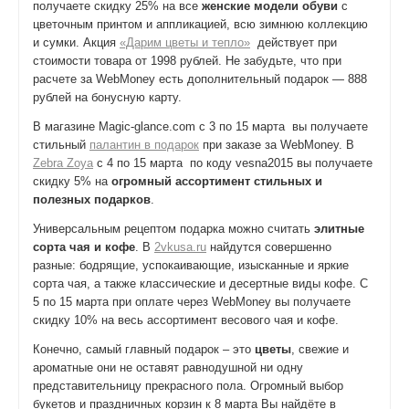
получаете скидку 25% на все
женские модели обуви
с
цветочным принтом и аппликацией, всю зимнюю коллекцию
и сумки. Акция
«Дарим цветы и тепло»
действует при
стоимости товара от 1998 рублей. Не забудьте, что при
расчете за WebMoney есть дополнительный подарок — 888
рублей на бонусную карту.
В магазине Magic-glance.com с 3 по 15 марта вы получаете
стильный
палантин в подарок
при заказе за WebMoney. В
Zebra Zoya
с 4 по 15 марта по коду vesna2015 вы получаете
скидку 5% на
огромный ассортимент стильных и
полезных подарков
.
Универсальным рецептом подарка можно считать
элитные
сорта чая и кофе
. В
2vkusa.ru
найдутся совершенно
разные: бодрящие, успокаивающие, изысканные и яркие
сорта чая, а также классические и десертные виды кофе. С
5 по 15 марта при оплате через WebMoney вы получаете
скидку 10% на весь ассортимент весового чая и кофе.
Конечно, самый главный подарок – это
цветы
, свежие и
ароматные они не оставят равнодушной ни одну
представительницу прекрасного пола. Огромный выбор
букетов и праздничных корзин к 8 марта Вы найдёте в