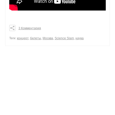
3 Комментария
0
0
Теги:
концерт
,
билеты
,
Москва
,
Science Slam
,
наука
0
поделиться