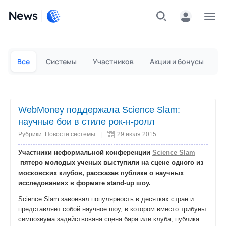
News
Частным лицам
Для бизнеса
Все
Системы
Участников
Акции и бонусы
П
WebMoney поддержала Science Slam:
научные бои в стиле рок-н-ролл
Рубрики:
Новости системы
|
29 июля 2015
Участники неформальной конференции
Science Slam
–
пятеро молодых ученых выступили на сцене одного из
московских клубов,
рассказав публике о научных
исследованиях в формате
stand
-
up
шоу.
Science Slam завоевал популярность в десятках стран и
представляет собой научное шоу, в котором вместо трибуны
симпозиума задействована сцена бара или клуба, публика