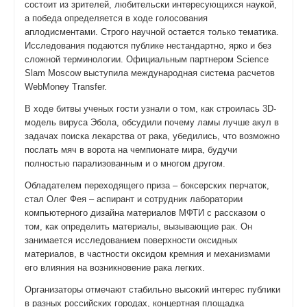
состоит из зрителей, любительски интересующихся наукой,
а победа определяется в ходе голосования
аплодисментами. Строго научной остается только тематика.
Исследования подаются публике нестандартно, ярко и без
сложной терминологии. Официальным партнером Science
Slam Moscow выступила международная система расчетов
WebMoney Transfer.
В ходе битвы ученых гости узнали о том, как строилась 3D-
модель вируса Эбола, обсудили почему ламы лучше акул в
задачах поиска лекарства от рака, убедились, что возможно
послать мяч в ворота на чемпионате мира, будучи
полностью парализованным и о многом другом.
Обладателем переходящего приза – боксерских перчаток,
стал Олег Фея – аспирант и сотрудник лаборатории
компьютерного дизайна материалов МФТИ с рассказом о
том, как определить материалы, вызывающие рак. Он
занимается исследованием поверхности оксидных
материалов, в частности оксидом кремния и механизмами
его влияния на возникновение рака легких.
Организаторы отмечают стабильно высокий интерес публики
в разных российских городах, концертная площадка