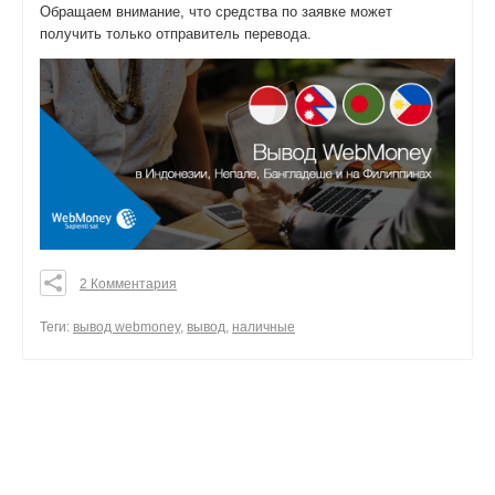
Обращаем внимание, что средства по заявке может
получить только отправитель перевода.
2 Комментария
0
0
Теги:
вывод webmoney
,
вывод
,
наличные
0
поделиться