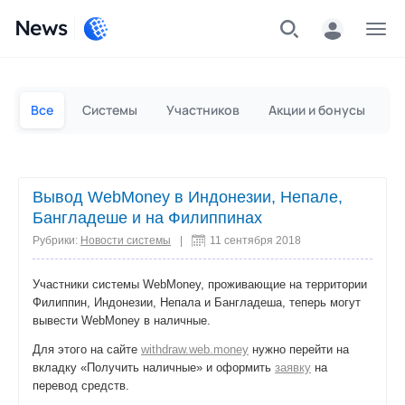
News
Частным лицам
Для бизнеса
Все
Системы
Участников
Акции и бонусы
П
Вывод WebMoney в Индонезии, Непале,
Бангладеше и на Филиппинах
Рубрики:
Новости системы
|
11 сентября 2018
Участники системы WebMoney, проживающие на территории
Филиппин, Индонезии, Непала и Бангладеша, теперь могут
вывести WebMoney в наличные.
Для этого на сайте
withdraw.web.money
нужно перейти на
вкладку «Получить наличные» и оформить
заявку
на
перевод средств.