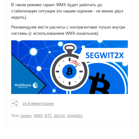
В таком режиме гарант WMX будет работать до
стабилизации ситуации (по нашим оценкам - не менее двух
недель).
Рекомендуем вести расчеты с контрагентами только внутри
системы (с использованием WMX-кошельков).
16 Комментариев
0
0
Теги:
гарант
,
WMX
,
BTC
,
bitcoin
,
Segwit2x
0
поделиться