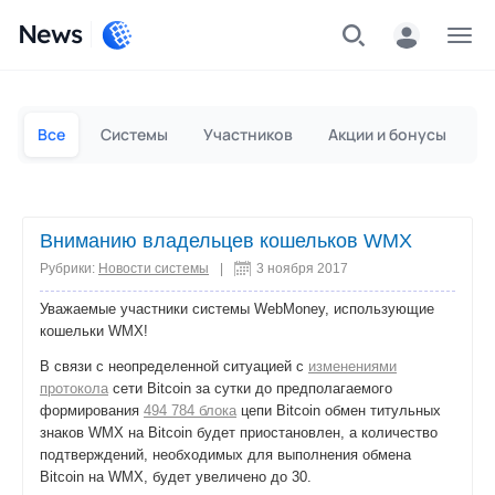
News
Частным лицам
Для бизнеса
Все
Системы
Участников
Акции и бонусы
П
Вниманию владельцев кошельков WMX
Рубрики:
Новости системы
|
3 ноября 2017
Уважаемые участники системы WebMoney, использующие
кошельки WMX!
В связи с неопределенной ситуацией с
изменениями
протокола
сети Bitcoin за сутки до предполагаемого
формирования
494 784 блока
цепи Bitcoin обмен титульных
знаков WMX на Bitcoin будет приостановлен, а количество
подтверждений, необходимых для выполнения обмена
Bitcoin на WMX, будет увеличено до 30.