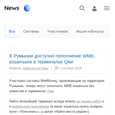
News
Частным лицам
Для бизнеса
Все
Системы
Участников
Акции и бонусы
П
В Румынии доступно пополнение WME-
кошельков в терминалах Qiwi
Рубрики:
Новости системы
|
2 октября 2018
Участники системы WebMoney, проживающие на территории
Румынии, теперь могут пополнять WME-кошельки без
комиссии в терминалах
Qiwi
.
Найти ближайший терминал всегда можно
на нашем сайте
и
в
мобильном приложении
(в меню кошелька нужно выбрать
пункт «Пополнить», а затем «Найти места рядом»).