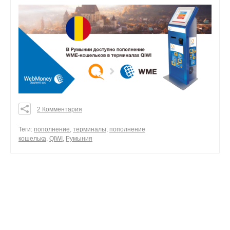
2 Комментария
0
0
Теги:
пополнение
,
терминалы
,
пополнение
кошелька
,
QIWI
,
Румыния
0
поделиться