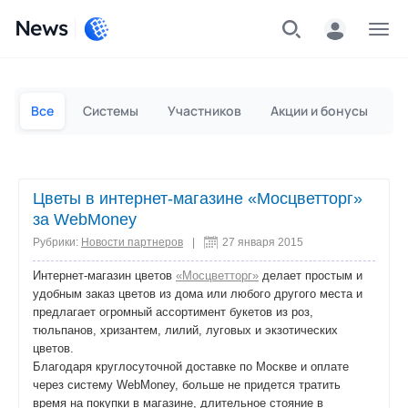
News
Частным лицам
Для бизнеса
Все
Системы
Участников
Акции и бонусы
П
Цветы в интернет-магазине «Мосцветторг»
за WebMoney
Рубрики:
Новости партнеров
|
27 января 2015
Интернет-магазин цветов
«Мосцветторг»
делает простым и
удобным заказ цветов из дома или любого другого места и
предлагает огромный ассортимент букетов из роз,
тюльпанов, хризантем, лилий, луговых и экзотических
цветов.
Благодаря круглосуточной доставке по Москве и оплате
через систему WebMoney, больше не придется тратить
время на покупки в магазине, длительное стояние в