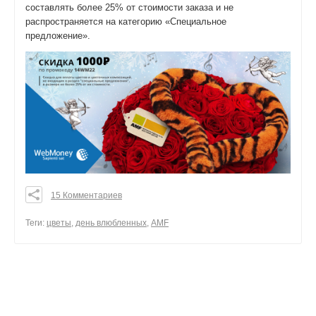
составлять более 25% от стоимости заказа и не
распространяется на категорию «Специальное
предложение».
15 Комментариев
0
0
Теги:
цветы
,
день влюбленных
,
AMF
0
поделиться