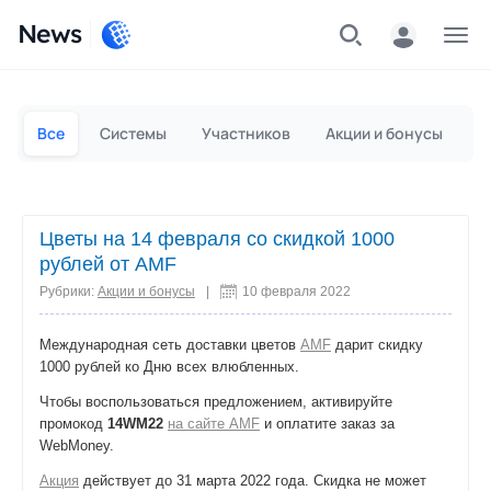
News
Частным лицам
Для бизнеса
Все
Системы
Участников
Акции и бонусы
П
Цветы на 14 февраля со скидкой 1000
рублей от AMF
Рубрики:
Акции и бонусы
|
10 февраля 2022
Международная сеть доставки цветов
AMF
дарит скидку
1000 рублей ко Дню всех влюбленных.
Чтобы воспользоваться предложением, активируйте
промокод
14WM22
на сайте AMF
и оплатите заказ за
WebMoney.
Акция
действует до 31 марта 2022 года. Скидка не может