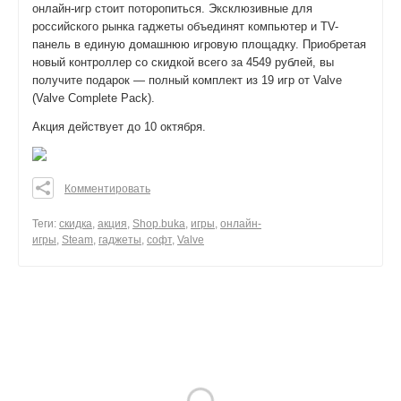
онлайн-игр стоит поторопиться. Эксклюзивные для
российского рынка гаджеты объединят компьютер и TV-
панель в единую домашнюю игровую площадку. Приобретая
новый контроллер со скидкой всего за 4549 рублей, вы
получите подарок — полный комплект из 19 игр от Valve
(Valve Complete Pack).
Акция действует до 10 октября.
Комментировать
0
0
Теги:
скидка
,
акция
,
Shop.buka
,
игры
,
онлайн-
игры
,
Steam
,
гаджеты
,
софт
,
Valve
0
поделиться