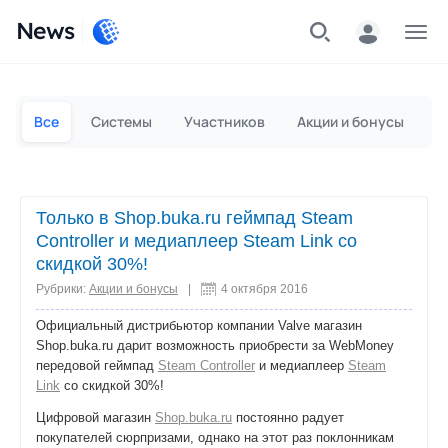
News
Частным лицам
Для бизнеса
Все
Системы
Участников
Акции и бонусы
П
Только в Shop.buka.ru геймпад Steam
Controller и медиаплеер Steam Link со
скидкой 30%!
Рубрики:
Акции и бонусы
|
4 октября 2016
Официальный дистрибьютор компании Valve магазин
Shop.buka.ru дарит возможность приобрести за WebMoney
передовой геймпад
Steam Controller
и медиаплеер
Steam
Link
со скидкой 30%!
Цифровой магазин
Shop.buka.ru
постоянно радует
покупателей сюрпризами, однако на этот раз поклонникам