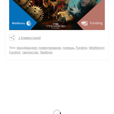
1 Комментарий
0
0
Теги:
краудфандинг
,
пожертвование
,
помощь
,
Funding
,
WebMoney
Funding
,
творчество
,
Твайбург
0
поделиться