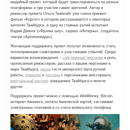
медийный проект, который будет транслироваться на разных
платформах и при участии самих зрителей. Автор и
режиссер проекта Ольга Твайлайт уже сняла приквел -
фильм «Корсет» в котором рассказывается о некоторых
жителях Твайбурга, а одну из главных ролей исполнил
Вадим Демчог («Фрэнки шоу», сериал «Интерны», создатель
театра «Арлекиниада»).
Желающие поддержать проект получат возможность стать
полноправными соавторами и участниками событий. Среди
вариантов вознаграждения –
собственный персонаж
и роль,
прописанная режиссером, рассказ о вашем персонаже в
мире Твайбурга,
маски
гостя имперского бала ручной
работы,
открытки
и
постеры
с персонажами веб-сериала,
виртуальный паспорт
гражданина Твайбурга и многое
другое.
Поддержать проект можно с помощью WebMoney, Bitcoin,
интернет-банкинга, оплаты банковской картой, системами
электронных платежей и со счета мобильного телефона.