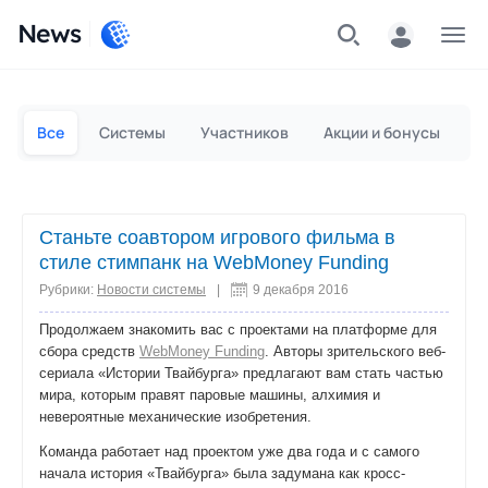
News
Частным лицам
Для бизнеса
Все
Системы
Участников
Акции и бонусы
П
Станьте соавтором игрового фильма в
стиле стимпанк на WebMoney Funding
Рубрики:
Новости системы
|
9 декабря 2016
Продолжаем знакомить вас с проектами на платформе для
сбора средств
WebMoney Funding
. Авторы зрительского веб-
сериала «Истории Твайбурга» предлагают вам стать частью
мира, которым правят паровые машины, алхимия и
невероятные механические изобретения.
Команда работает над проектом уже два года и с самого
начала история «Твайбурга» была задумана как кросс-