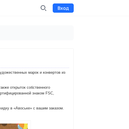
Вход
INDX
Интернет-биржа
Funding
Сбор средств на проекты
удожественных марок и конвертов из
Билеты на мероприятия
к
Выпуск и продажа билетов
акже открыток собственного
сертифицированной знаком FSC,
кидку в «Авоське» с вашим заказом.