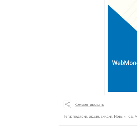
Комментировать
0
0
Теги:
подарки
,
акция
,
скидки
,
Новый Год
,
М
0
поделиться