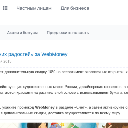
Частным лицам
Для бизнеса
Майнинг Monero
P2P обмен
Акции и бонусы
Предложить новость
Инструмент для добычи
Заработок на P2P обмене
Monero
ких радостей» за WebMoney
CashBox
Files
Оплата за действие
Продажа файлов
ря 2015
т дополнительную скидку 10% на ассортимент экологичных открыток, х
Донаты
Коллективные покупки
Вознаграждения от зрителей
Сервис совместных закупо
ействующих художественных марок России, дизайнерских конвертов, а т
ечатаются красками на растительной основе с использованием бумаги, 
InstaDo.com
Фриланс-биржа
, укажите промокод
WebMoney
в разделе «Счёт», а затем активируйте с
 дополнительные скидки, доставка осуществляется по всему миру.