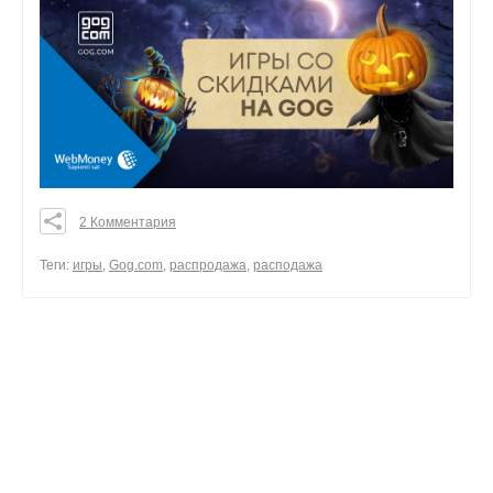
2 Комментария
0
0
Теги:
игры
,
Gog.com
,
распродажа
,
расподажа
0
поделиться