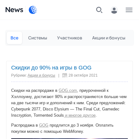
News
Частным лицам
Для бизнеса
Все
Системы
Участников
Акции и бонусы
П
Скидки до 90% на игры в GOG
Рубрики:
Акции и бонусы
|
28 октября 2021
Скидки на распродаже в
GOG.com
, приуроченной к
Хэллоуину, достигают 90% и распространяются больше чем
на две тысячи игр и дополнений к ним. Среди предложений:
Cyberpunk 2077, Disco Elysium — The Final Cut, Gamedec
Inscryption, Tormented Souls
и многое другое
.
Распродажа в
GOG
продлится до 3 ноября. Оплатить
покупки можно с помощью WebMoney.