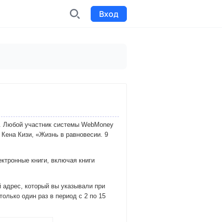
Вход
INDX
Интернет-биржа
Funding
Сбор средств на проекты
ок. Любой участник системы WebMoney
Билеты на мероприятия
Кена Кизи, «Жизнь в равновесии. 9
к
Выпуск и продажа билетов
ктронные книги, включая книги
 адрес, который вы указывали при
олько один раз в период с 2 по 15