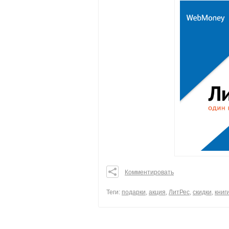
Комментировать
0
0
Теги:
подарки
,
акция
,
ЛитРес
,
скидки
,
книг
0
поделиться