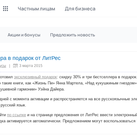
Частным лицам
Для бизнеса
Майнинг Monero
P2P обмен
Акции и бонусы
Предложить новость
Инструмент для добычи
Заработок на P2P обмене
Monero
ра в подарок от ЛитРес
CashBox
Files
Оплата за действие
Продажа файлов
нусы
|
3 марта 2015
готовил
эксклюзивный подарок
: скидку 30% и три бестселлера в подар
Донаты
Коллективные покупки
такие книги, как «Жизнь Пи» Янна Мартела, «Над кукушкиным гнездом» 
Вознаграждения от зрителей
Сервис совместных закупо
душевной гармонии» Уэйна Дайера.
дней с момента активации и распространяется на все русскоязычные эле
InstaDo.com
русский язык.
Фриланс-биржа
ойти
по ссылке
и на странице предложения от ЛитРес ввести электронный
ка активируется автоматически. Предложением могут воспользоваться т