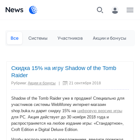
News
Частным лицам
Для бизнеса
Все
Системы
Участников
Акции и бонусы
П
Скидка 15% на игру Shadow of the Tomb
Raider
Рубрики:
Акции и бонусы
|
21 сентября 2018
Shadow of the Tomb Raider уже в продаже! Специально для
участников системы WebMoney интернет-магазин
shop.buka.ru дарит скидку 15% на
цифровую версию игры
для PC. Акция действует до 30 ноября 2018 года и
распространяется на любое издание игры: «Стандартное»,
Croft Edition и Digital Deluxe Edition.
Чтобы воспользоваться предложением, введите промокод