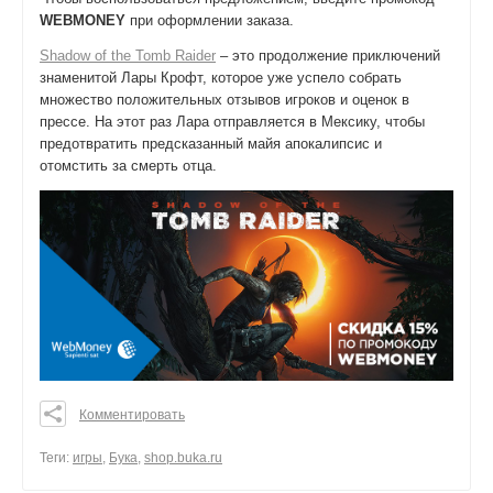
WEBMONEY
при оформлении заказа.
Shadow of the Tomb Raider
– это продолжение приключений
знаменитой Лары Крофт, которое уже успело собрать
множество положительных отзывов игроков и оценок в
прессе. На этот раз Лара отправляется в Мексику, чтобы
предотвратить предсказанный майя апокалипсис и
отомстить за смерть отца.
Комментировать
0
0
Теги:
игры
,
Бука
,
shop.buka.ru
0