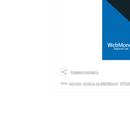
Комментировать
0
0
Теги:
хостинг
,
оплата за WebMoney
,
VPSvil
0
поделиться