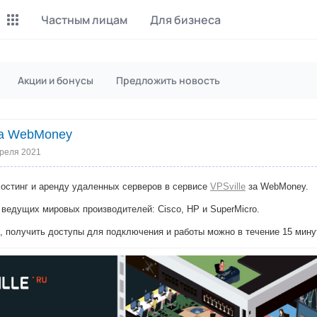
Частным лицам
Для бизнеса
Майнинг Monero
P2P обмен
Акции и бонусы
Предложить новость
Инструмент для добычи
Заработок на P2P обмене
Monero
 за WebMoney
CashBox
Files
Оплата за действие
Продажа файлов
преля 2021
Донаты
Коллективные покупки
хостинг и аренду удаленных серверов в сервисе
VPSville
за WebMoney.
Вознаграждения от зрителей
Сервис совместных закупо
ведущих мировых производителей: Cisco, HP и SuperMicro.
InstaDo.com
, получить доступы для подключения и работы можно в течение 15 мину
Фриланс-биржа