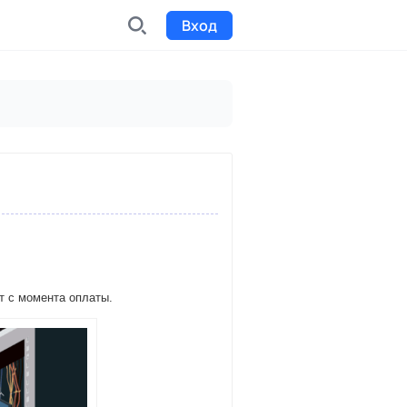
Вход
INDX
Интернет-биржа
Funding
Сбор средств на проекты
Билеты на мероприятия
к
Выпуск и продажа билетов
т с момента оплаты.