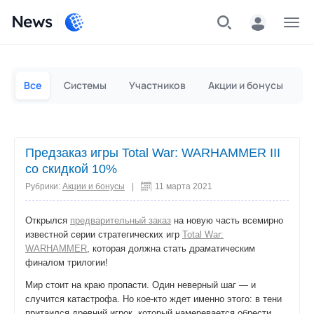
News
Частным лицам
Для бизнеса
Все
Системы
Участников
Акции и бонусы
П
Предзаказ игры Total War: WARHAMMER III
со скидкой 10%
Рубрики:
Акции и бонусы
|
11 марта 2021
Открылся
предварительный заказ
на новую часть всемирно
известной серии стратегических игр
Total War:
WARHAMMER
, которая должна стать драматическим
финалом трилогии!
Мир стоит на краю пропасти. Один неверный шаг — и
случится катастрофа. Но кое-кто ждет именно этого: в тени
притаился древний игрок, который намеревается обрести