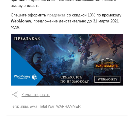
высшую власть.
Спешите оформить
предзаказ
со скидкой 10% по промокоду
WebMoney
, предложение действительно до 31 марта 2021
года.
Комментировать
0
0
Теги:
игры
,
Бука
,
Total War: WARHAMMER
0
поделиться