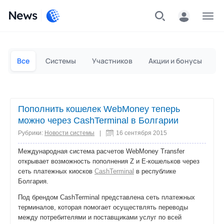
News
Частным лицам
Для бизнеса
Все
Системы
Участников
Акции и бонусы
П
Пополнить кошелек WebMoney теперь
можно через CashTerminal в Болгарии
Рубрики:
Новости системы
|
16 сентября 2015
Международная система расчетов WebMoney Transfer
открывает возможность пополнения Z и E-кошельков через
сеть платежных киосков
CashTerminal
в республике
Болгария.
Под брендом CashTerminal представлена сеть платежных
терминалов, которая помогает осуществлять переводы
между потребителями и поставщиками услуг по всей