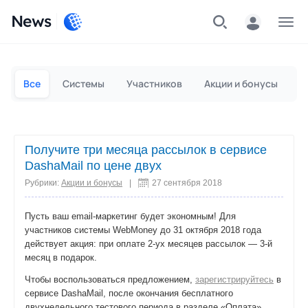
News
Частным лицам
Для бизнеса
Все
Системы
Участников
Акции и бонусы
П
Получите три месяца рассылок в сервисе
DashaMail по цене двух
Рубрики:
Акции и бонусы
|
27 сентября 2018
Пусть ваш email-маркетинг будет экономным! Для
участников системы WebMoney до 31 октября 2018 года
действует акция: при оплате 2-ух месяцев рассылок — 3-й
месяц в подарок.
Чтобы воспользоваться предложением,
зарегистрируйтесь
в
сервисе DashaMail, после окончания бесплатного
двухнедельного тестового периода в разделе «Оплата»