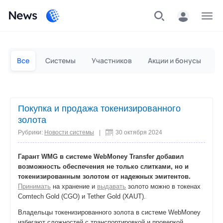
News
Частным лицам
Для бизнеса
Все
Системы
Участников
Акции и бонусы
П
Покупка и продажа токенизированного
золота
Рубрики:
Новости системы
|
30 октября 2024
Гарант WMG в системе WebMoney Transfer добавил
возможность обеспечения не только слитками, но и
токенизированным золотом от надежных эмитентов.
Принимать
на хранение и
выдавать
золото можно в токенах
Comtech Gold (CGO) и Tether Gold (XAUT).
Владельцы токенизированного золота в системе WebMoney
избегают сложностей с транспортировкой и проверкой