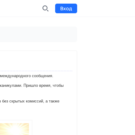
Вход
INDX
Интернет-биржа
Funding
Сбор средств на проекты
 международного сообщения.
Билеты на мероприятия
к
Выпуск и продажа билетов
 каникулами. Пришло время, чтобы
 без скрытых комиссий, а также