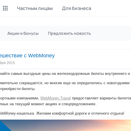
Частным лицам
Для бизнеса
Майнинг Monero
P2P обмен
Акции и бонусы
Предложить новость
Инструмент для добычи
Заработок на P2P обмене
Monero
тешествие с WebMoney
CashBox
Files
Оплата за действие
Продажа файлов
абря 2015
найти самые выгодные цены на железнодорожные билеты внутреннего и
Донаты
Коллективные покупки
Вознаграждения от зрителей
Сервис совместных закупо
ремительно сокращается, но многие еще не определились с новогодними
 приобрести билеты.
InstaDo.com
портными компаниями,
WebMoney.Travel
предоставляет варианты билетов
Фриланс-биржа
пных на текущий момент акциях и спецпредложениях.
ebMoney-кошелька. Желаем комфортной дороги и отличного отдыха!