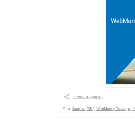
Комментировать
0
0
Теги:
билеты
,
РЖД
,
WebMoney Travel
,
жд 
0
поделиться