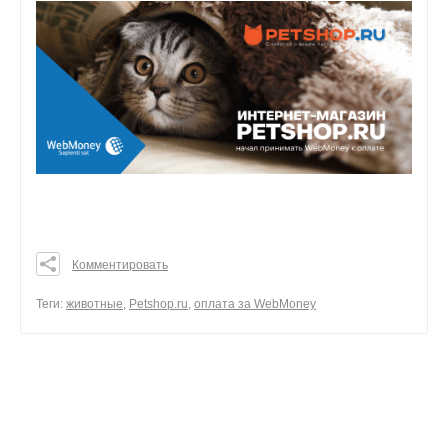
Комментировать
0
0
Теги:
животные
,
Petshop.ru
,
оплата за WebMoney
0
поделиться