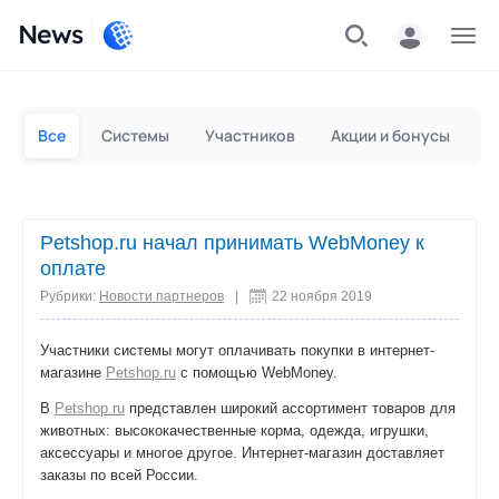
News
Частным лицам
Для бизнеса
Все
Системы
Участников
Акции и бонусы
П
Petshop.ru начал принимать WebMoney к
оплате
Рубрики:
Новости партнеров
|
22 ноября 2019
Участники системы могут оплачивать покупки в интернет-
магазине
Petshop.ru
с помощью WebMoney.
В
Petshop.ru
представлен широкий ассортимент товаров для
животных: высококачественные корма, одежда, игрушки,
аксессуары и многое другое. Интернет-магазин доставляет
заказы по всей России.