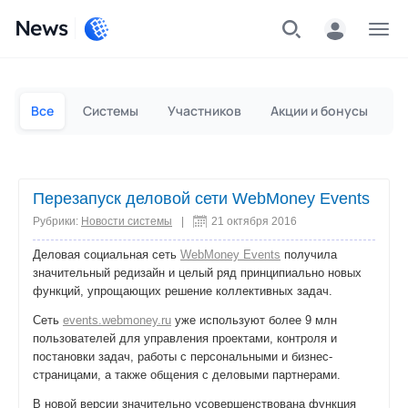
News
Частным лицам
Для бизнеса
Все
Системы
Участников
Акции и бонусы
П
Перезапуск деловой сети WebMoney Events
Рубрики:
Новости системы
|
21 октября 2016
Деловая социальная сеть
WebMoney Events
получила
значительный редизайн и целый ряд принципиально новых
функций, упрощающих решение коллективных задач.
Сеть
events.webmoney.ru
уже используют более 9 млн
пользователей для управления проектами, контроля и
постановки задач, работы с персональными и бизнес-
страницами, а также общения с деловыми партнерами.
В новой версии значительно усовершенствована функция