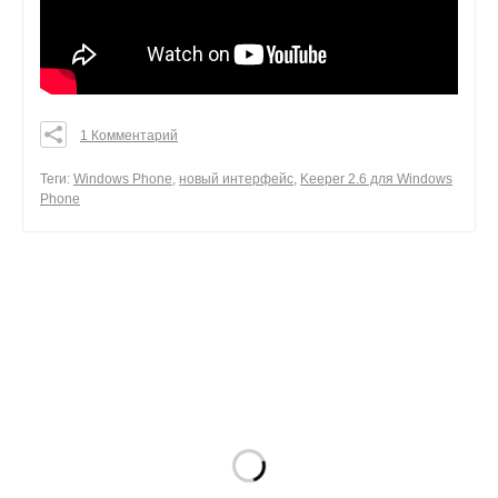
1 Комментарий
0
0
Теги:
Windows Phone
,
новый интерфейс
,
Keeper 2.6 для Windows
Phone
0
поделиться