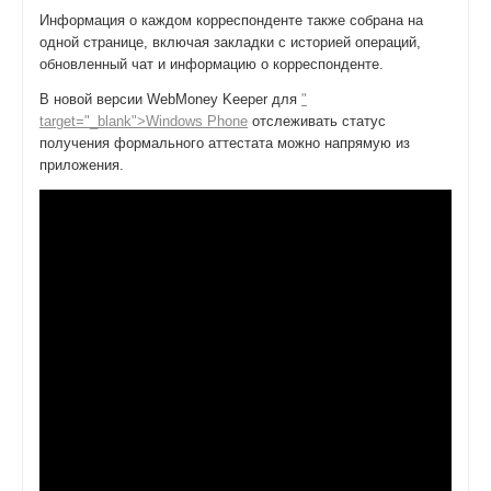
Информация о каждом корреспонденте также собрана на
одной странице, включая закладки с историей операций,
обновленный чат и информацию о корреспонденте.
В новой версии WebMoney Keeper для
"
target="_blank">Windows Phone
отслеживать статус
получения формального аттестата можно напрямую из
приложения.