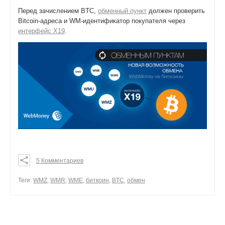
Перед зачислением BTC,
обменный пункт
должен проверить
Bitcoin-адреса и WM-идентификатор покупателя через
интерфейс X19
.
5 Комментариев
0
0
Теги:
WMZ
,
WMR
,
WME
,
биткоин
,
BTC
,
обмен
0
поделиться