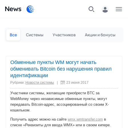
News
Частным лицам
Для бизнеса
Все
Системы
Участников
Акции и бонусы
П
Обменные пункты WM могут начать
обменивать Bitcoin без нарушения правил
идентификации
Рубрики:
Новости системы
|
23 июня 2017
Участники системы, желающие приобрести BTC за
WebMoney через независимые обменные пункты, могут
передавать Bitcoin-адрес, ассоциированный со своим Х-
кошельком.
Получить адрес можно на сайте
wmx.wmtransfer.com
в
списке «Реквизиты для ввода WMX» или в своем кипере.