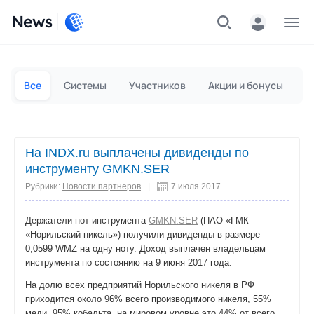
News
Частным лицам
Для бизнеса
Все
Системы
Участников
Акции и бонусы
П
На INDX.ru выплачены дивиденды по
инструменту GMKN.SER
Рубрики:
Новости партнеров
|
7 июля 2017
Держатели нот инструмента
GMKN.SER
(ПАО «ГМК
«Норильский никель») получили дивиденды в размере
0,0599 WMZ на одну ноту. Доход выплачен владельцам
инструмента по состоянию на 9 июня 2017 года.
На долю всех предприятий Норильского никеля в РФ
приходится около 96% всего производимого никеля, 55%
меди, 95% кобальта, на мировом уровне это 44% от всего