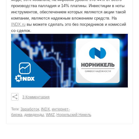
производства палладия и 14% платины. Инвестиции в ноты
инструментов, обеспечением которых являются акции такой
компании, являются надежным вложением средств. На
INDX.ru
вы можете сделать это без посредников и комиссий
со сделок.
3 Комментария
0
0
Теги:
Заработок
,
INDX
,
интернет-
биржа
,
дивиденды
,
WMZ
,
Норильский Никель
0
поделиться