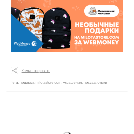
Комментировать
0
0
Теги:
подарки
,
milotastore.com
,
украшения
,
посуда
,
сумки
0
поделиться