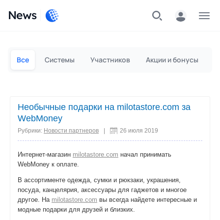
News
Частным лицам
Для бизнеса
Все
Системы
Участников
Акции и бонусы
П
Необычные подарки на milotastore.com за
WebMoney
Рубрики:
Новости партнеров
|
26 июля 2019
Интернет-магазин
milotastore.com
начал принимать
WebMoney к оплате.
В ассортименте одежда, сумки и рюкзаки, украшения,
посуда, канцелярия, аксессуары для гаджетов и многое
другое. На
milotastore.com
вы всегда найдете интересные и
модные подарки для друзей и близких.