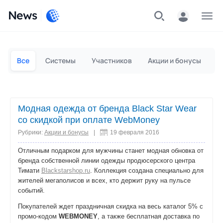
News
Частным лицам
Для бизнеса
Все
Системы
Участников
Акции и бонусы
П
Модная одежда от бренда Black Star Wear
со скидкой при оплате WebMoney
Рубрики:
Акции и бонусы
|
19 февраля 2016
Отличным подарком для мужчины станет модная обновка от
бренда собственной линии одежды продюсерского центра
Тимати
Blackstarshop.ru
. Коллекция создана специально для
жителей мегаполисов и всех, кто держит руку на пульсе
событий.
Покупателей ждет праздничная скидка на весь каталог 5% с
промо-кодом
WEBMONEY
, а также бесплатная доставка по