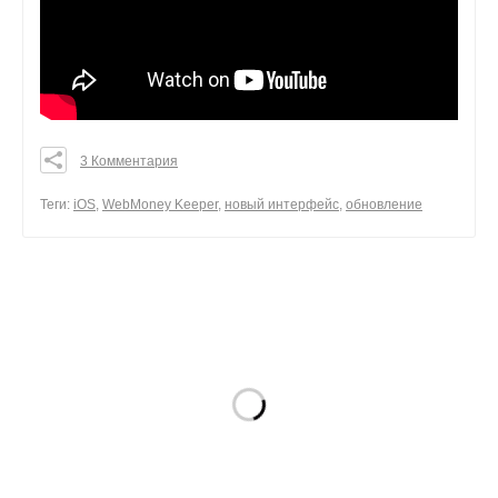
3 Комментария
0
0
Теги:
iOS
,
WebMoney Keeper
,
новый интерфейс
,
обновление
0
поделиться