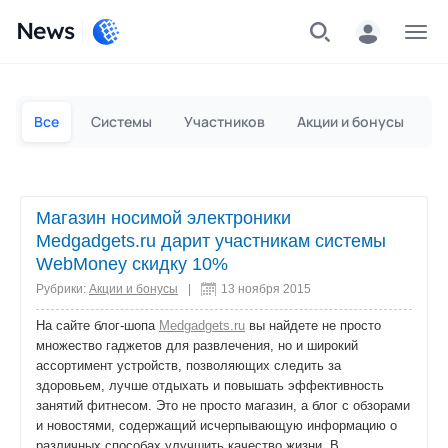
News
Частным лицам
Для бизнеса
Все
Системы
Участников
Акции и бонусы
П
Магазин носимой электроники
Medgadgets.ru дарит участникам системы
WebMoney скидку 10%
Рубрики:
Акции и бонусы
|
13 ноября 2015
На сайте блог-шопа
Medgadgets.ru
вы найдете не просто
множество гаджетов для развлечения, но и широкий
ассортимент устройств, позволяющих следить за
здоровьем, лучше отдыхать и повышать эффективность
занятий фитнесом. Это не просто магазин, а блог с обзорами
и новостями, содержащий исчерпывающую информацию о
различных способах улучшить качество жизни. В