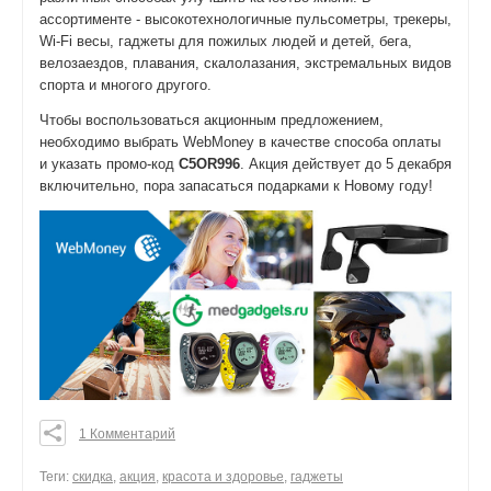
ассортименте - высокотехнологичные пульсометры, трекеры,
Wi-Fi весы, гаджеты для пожилых людей и детей, бега,
велозаездов, плавания, скалолазания, экстремальных видов
спорта и многого другого.
Чтобы воспользоваться акционным предложением,
необходимо выбрать WebMoney в качестве способа оплаты
и указать промо-код
C5OR996
. Акция действует до 5 декабря
включительно, пора запасаться подарками к Новому году!
1 Комментарий
0
0
Теги:
скидка
,
акция
,
красота и здоровье
,
гаджеты