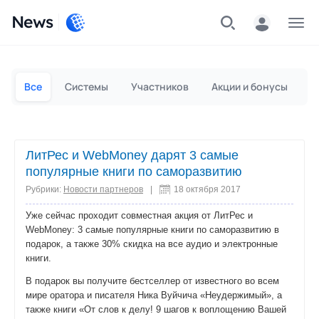
News
Частным лицам
Для бизнеса
Все
Системы
Участников
Акции и бонусы
П
ЛитРес и WebMoney дарят 3 самые
популярные книги по саморазвитию
Рубрики:
Новости партнеров
|
18 октября 2017
Уже сейчас проходит совместная акция от ЛитРес и
WebMoney: 3 самые популярные книги по саморазвитию в
подарок, а также 30% скидка на все аудио и электронные
книги.
В подарок вы получите бестселлер от известного во всем
мире оратора и писателя Ника Вуйчича «Неудержимый», а
также книги «От слов к делу! 9 шагов к воплощению Вашей