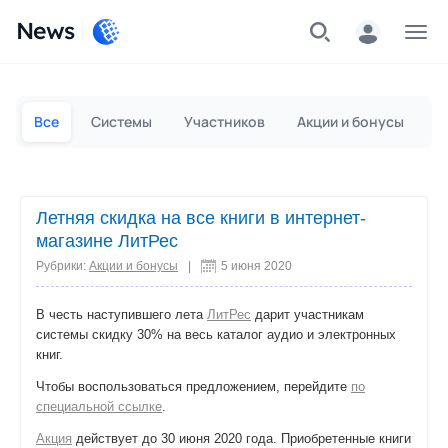
News
Частным лицам
Для бизнеса
Все
Системы
Участников
Акции и бонусы
П
Летняя скидка на все книги в интернет-
магазине ЛитРес
Рубрики:
Акции и бонусы
|
5 июня 2020
В честь наступившего лета
ЛитРес
дарит участникам
системы скидку 30% на весь каталог аудио и электронных
книг.
Чтобы воспользоваться предложением, перейдите
по
специальной ссылке
.
Акция
действует до 30 июня 2020 года. Приобретенные книги