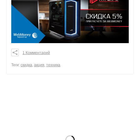
1 Комментарий
0
0
Теги:
скидка
,
акция
,
техника
0
поделиться