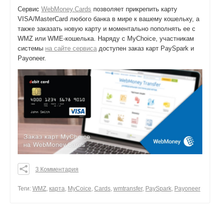
Cервис
WebMoney.Cards
позволяет прикрепить карту
VISA/MasterCard любого банка в мире к вашему кошельку, а
также заказать новую карту и моментально пополнять ее с
WMZ или WME-кошелька. Наряду с MyChoice, участникам
системы
на сайте сервиса
доступен заказ карт PaySpark и
Payoneer.
3 Комментария
0
0
Теги:
WMZ
,
карта
,
MyCoice
,
Cards
,
wmtransfer
,
PaySpark
,
Payoneer
0
поделиться