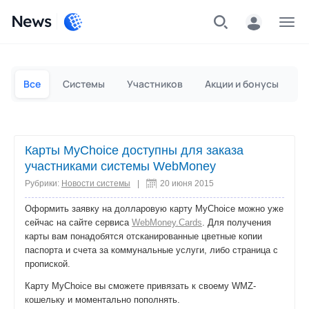
News
Частным лицам
Для бизнеса
Все
Системы
Участников
Акции и бонусы
П
Карты MyChoice доступны для заказа
участниками системы WebMoney
Рубрики:
Новости системы
|
20 июня 2015
Оформить заявку на долларовую карту MyChoice можно уже
сейчас на сайте сервиса
WebMoney.Cards
. Для получения
карты вам понадобятся отсканированные цветные копии
паспорта и счета за коммунальные услуги, либо страница с
пропиской.
Карту MyChoice вы сможете привязать к своему WMZ-
кошельку и моментально пополнять.