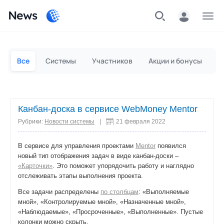
News
Частным лицам
Для бизнеса
Все
Системы
Участников
Акции и бонусы
П
Канбан-доска в сервисе WebMoney Mentor
Рубрики:
Новости системы
|
21 февраля 2022
В сервисе для управления проектами
Mentor
появился
новый тип отображения задач в виде канбан-доски –
«Карточки»
. Это поможет упорядочить работу и наглядно
отслеживать этапы выполнения проекта.
Все задачи распределены
по столбцам
: «Выполняемые
мной», «Контролируемые мной», «Назначенные мной»,
«Наблюдаемые», «Просроченные», «Выполненные». Пустые
колонки можно скрыть.