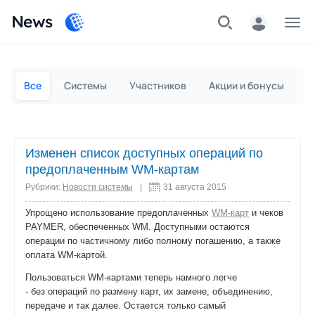
News
Частным лицам
Для бизнеса
Все
Системы
Участников
Акции и бонусы
П
Изменен список доступных операций по
предоплаченным WM-картам
Рубрики:
Новости системы
|
31 августа 2015
Упрощено использование предоплаченных
WM-карт
и чеков
PAYMER, обеспеченных WM. Доступными остаются
операции по частичному либо полному погашению, а также
оплата WM-картой.
Пользоваться WM-картами теперь намного легче
- без операций по размену карт, их замене, объединению,
передаче и так далее. Остается только самый