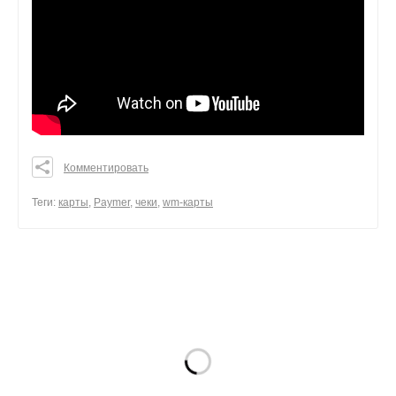
Комментировать
0
0
Теги:
карты
,
Paymer
,
чеки
,
wm-карты
0
поделиться