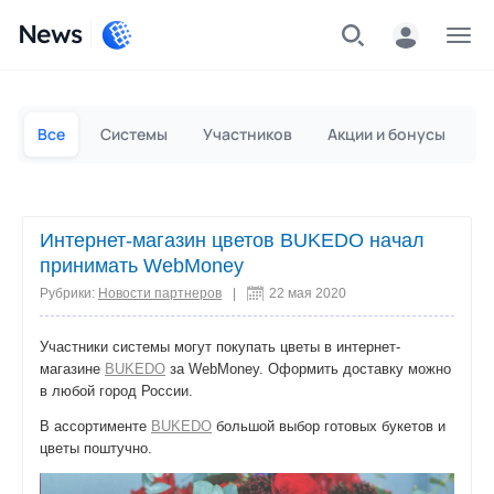
News
Частным лицам
Для бизнеса
Все
Системы
Участников
Акции и бонусы
П
Интернет-магазин цветов BUKEDO начал
принимать WebMoney
Рубрики:
Новости партнеров
|
22 мая 2020
Участники системы могут покупать цветы в интернет-
магазине
BUKEDO
за WebMoney. Оформить доставку можно
в любой город России.
В ассортименте
BUKEDO
большой выбор готовых букетов и
цветы поштучно.