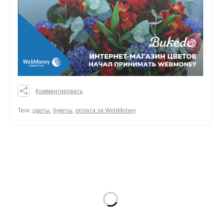
Комментировать
0
0
Теги:
цветы
,
букеты
,
оплата за WebMoney
0
поделиться