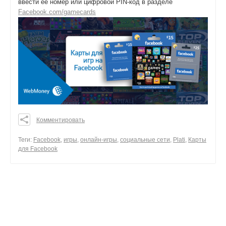
ввести ее номер или цифровой PIN-код в разделе
Facebook.com/gamecards
Комментировать
0
0
Теги:
Facebook
,
игры
,
онлайн-игры
,
социальные сети
,
Plati
,
Карты
для Facebook
0
поделиться