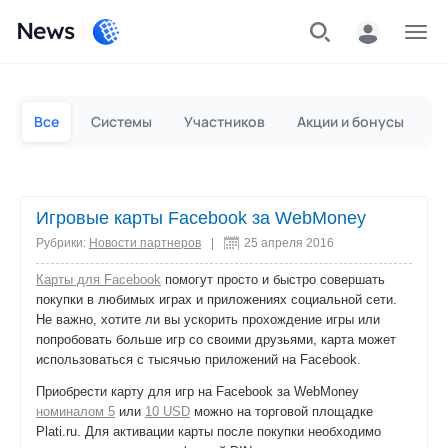
News
Частным лицам
Для бизнеса
Все
Системы
Участников
Акции и бонусы
П
Игровые карты Facebook за WebMoney
Рубрики:
Новости партнеров
|
25 апреля 2016
Карты для Facebook
помогут просто и быстро совершать
покупки в любимых играх и приложениях социальной сети.
Не важно, хотите ли вы ускорить прохождение игры или
попробовать больше игр со своими друзьями, карта может
использоваться с тысячью приложений на Facebook.
Приобрести карту для игр на Facebook за WebMoney
номиналом 5
или
10 USD
можно на торговой площадке
Plati.ru. Для активации карты после покупки необходимо