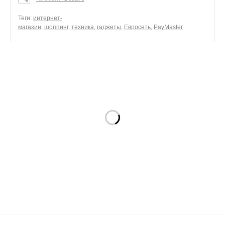
0
Теги:
интернет-
магазин
,
шоппинг
,
техника
,
гаджеты
,
Евросеть
,
PayMaster
0
поделиться