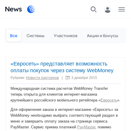
News
Частным лицам
Для бизнеса
Все
Системы
Участников
Акции и бонусы
П
«Евросеть» представляет возможность
оплаты покупок через систему WebMoney
Рубрики:
Новости партнеров
|
3 декабря 2015
Международная система расчетов WebMoney Transfer
теперь открыта для клиентов интернет-магазина
крупнейшего российского мобильного ритейлера «
Евросеть
».
Для оформления заказа в интернет-магазине «Евросеть» за
WebMoney необходимо выбрать соответствующий раздел в
меню и завершить оплату заказа на странице сервиса
PayMaster. Cервис приема платежей
PayMaster
, помимо