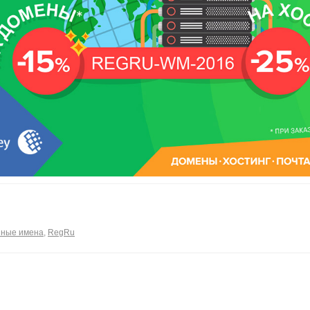
ные имена
,
RegRu