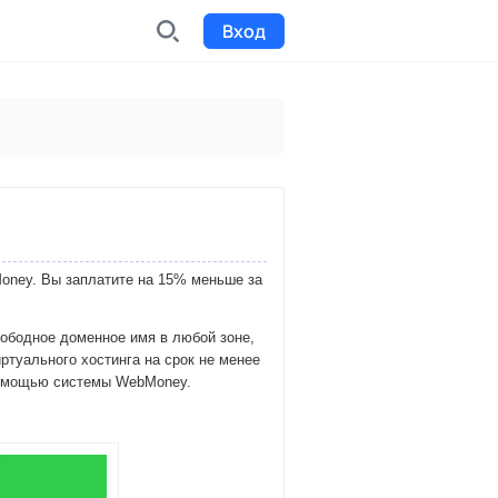
Вход
INDX
Интернет-биржа
Funding
Сбор средств на проекты
oney. Вы заплатите на 15% меньше за
Билеты на мероприятия
к
Выпуск и продажа билетов
вободное доменное имя в любой зоне,
иртуального хостинга на срок не менее
 помощью системы WebMoney.