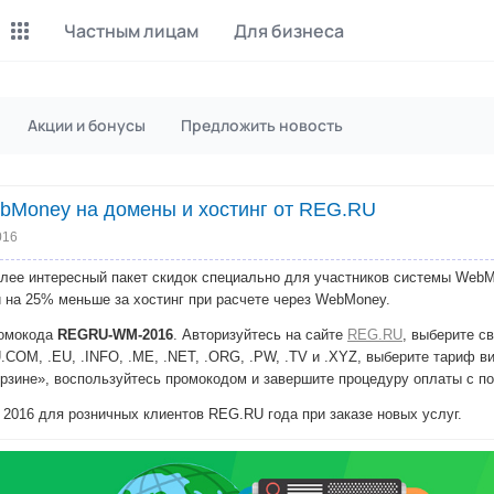
Частным лицам
Для бизнеса
Майнинг Monero
P2P обмен
Акции и бонусы
Предложить новость
Инструмент для добычи
Заработок на P2P обмене
Monero
bMoney на домены и хостинг от REG.RU
CashBox
Files
Оплата за действие
Продажа файлов
016
лее интересный пакет скидок специально для участников системы WebM
Донаты
Коллективные покупки
и на 25% меньше за хостинг при расчете через WebMoney.
Вознаграждения от зрителей
Сервис совместных закупо
ромокода
REGRU-WM-2016
. Авторизуйтесь на сайте
REG.RU
, выберите с
U.COM, .EU, .INFO, .ME, .NET, .ORG, .PW, .TV и .XYZ, выберите тариф в
InstaDo.com
Корзине», воспользуйтесь промокодом и завершите процедуру оплаты с
Фриланс-биржа
2016 для розничных клиентов REG.RU года при заказе новых услуг.