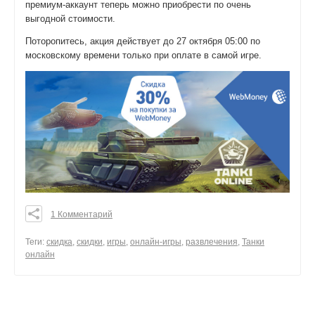
премиум-аккаунт теперь можно приобрести по очень
выгодной стоимости.
Поторопитесь, акция действует до 27 октября 05:00 по
московскому времени только при оплате в самой игре.
1 Комментарий
0
0
Теги:
скидка
,
скидки
,
игры
,
онлайн-игры
,
развлечения
,
Танки
онлайн
0
поделиться