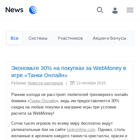
News
Частным лицам
Для бизнеса
Все
Системы
Участников
Акции и бонусы
П
Экономьте 30% на покупках за WebMoney в
игре «Танки Онлайн»
Рубрики:
Новости партнеров
|
13 октября 2016
Ранние холода не расстроят любителей трехмерного онлайн
боевика «
Танки Онлайн
», ведь им предоставляется 30%
скидка на любые покупки в магазине игры при условии
расчета за WebMoney!
Сотни тысяч игроков по всему миру бесплатно ведут
увлекательные бои на сайте
tankionline.com
. Однако, столь
желанные в арсенале каждого танкиста кристаллы, краски и